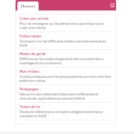
Dossiers
Créer une crèche
Pour se renseigner sur les démarches à accomplir pour
créer une crèche
Fiches métier
Tout savoir sur les différents métiers des intervenants en
EAJE
Modes de garde
Différencier les modes de garde et bien connaitre leurs
avantages et inconvénients
Mon enfant
Guides pratiques pour les jeunes parents qui inscrivent leur
enfant en crèche
Pédagogies
Découvrir des méthodes d'éducation différentes et
innovantes, applicables aux jeunes enfants
Textes de loi
Textes de références à connaitre obligatoirement pour
travailler en EAJE