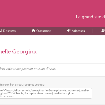
Le
grand site
d
Dossiers
Accueil
Questions
Adresses
umelle Georgina
eux enfants ont pourtant trois ans d’écart.
faire un lien direct, recopiez ce code :
ref="https://allocreche.fr/breve/charlie-3-ans-plus-vieux-que-sa-jumelle-
gina-323">Charlie, 3 ans plus vieux que sa jumelle Georgina -
oCreche</a>