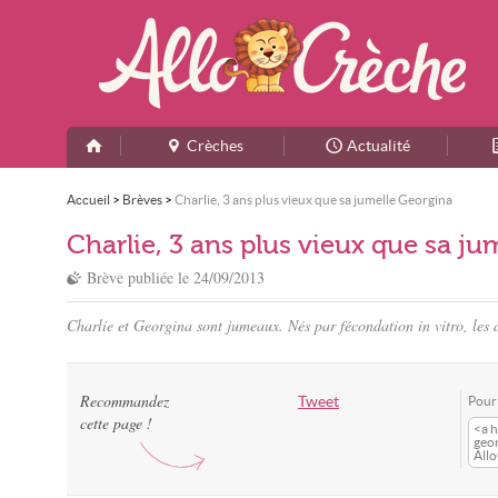
Crèches
Actualité
Accueil
>
Brèves
>
Charlie, 3 ans plus vieux que sa jumelle Georgina
Charlie, 3 ans plus vieux que sa j
Brève publiée le
24/09/2013
Charlie et Georgina sont jumeaux. Nés par fécondation in vitro, les d
Recommandez
Tweet
Pour 
cette page !
<a h
geor
All