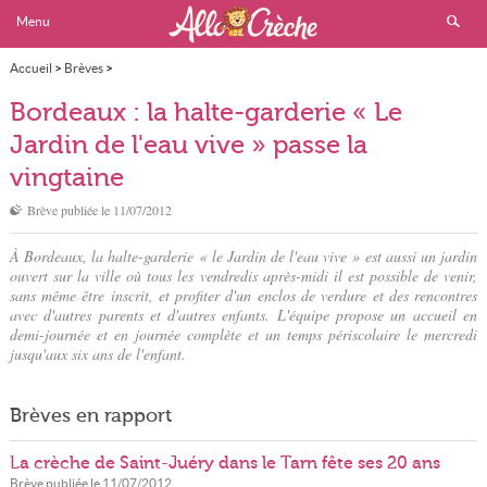
Menu
Accueil
>
Brèves
>
Bordeaux : la halte-garderie « Le Jardin de l'eau vive » passe la vingtaine
Bordeaux : la halte-garderie « Le
Jardin de l'eau vive » passe la
vingtaine
Brève publiée le
11/07/2012
À Bordeaux, la halte-garderie « le Jardin de l'eau vive » est aussi un jardin
ouvert sur la ville où tous les vendredis après-midi il est possible de venir,
sans même être inscrit, et profiter d'un enclos de verdure et des rencontres
avec d'autres parents et d'autres enfants. L'équipe propose un accueil en
demi-journée et en journée complète et un temps périscolaire le mercredi
jusqu'aux six ans de l'enfant.
Brèves en rapport
La crèche de Saint-Juéry dans le Tarn fête ses 20 ans
Brève publiée le
11/07/2012