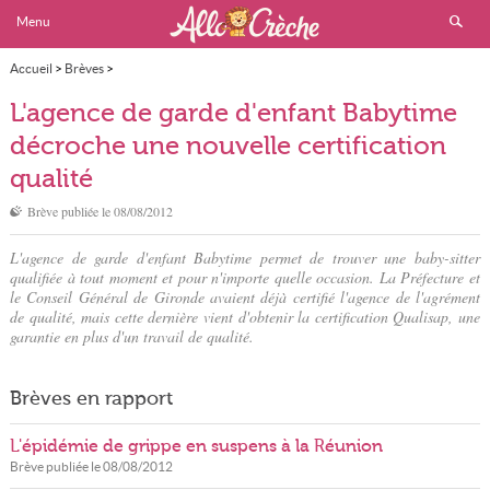
Menu
Accueil
>
Brèves
>
L'agence de garde d'enfant Babytime décroche une nouvelle certification qualité
L'agence de garde d'enfant Babytime
décroche une nouvelle certification
qualité
Brève publiée le
08/08/2012
L'agence de garde d'enfant Babytime permet de trouver une baby-sitter
qualifiée à tout moment et pour n'importe quelle occasion. La Préfecture et
le Conseil Général de Gironde avaient déjà certifié l'agence de l'agrément
de qualité, mais cette dernière vient d'obtenir la certification Qualisap, une
garantie en plus d'un travail de qualité.
Brèves en rapport
L'épidémie de grippe en suspens à la Réunion
Brève publiée le
08/08/2012