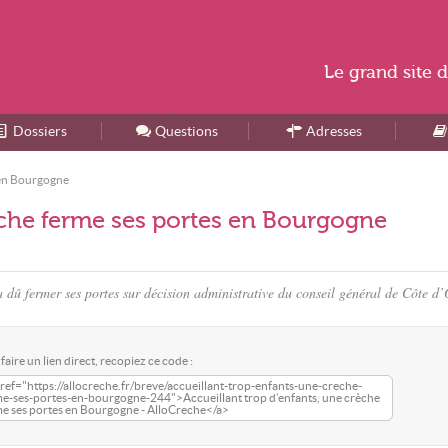
Le
grand site
d
Dossiers
Accueil
Questions
Adresses
s en Bourgogne
èche ferme ses portes en Bourgogne
dû fermer ses portes sur décision administrative du conseil général de Côte d’
faire un lien direct, recopiez ce code :
ref="https://allocreche.fr/breve/accueillant-trop-enfants-une-creche-
me-ses-portes-en-bourgogne-244">Accueillant trop d’enfants, une crèche
e ses portes en Bourgogne - AlloCreche</a>