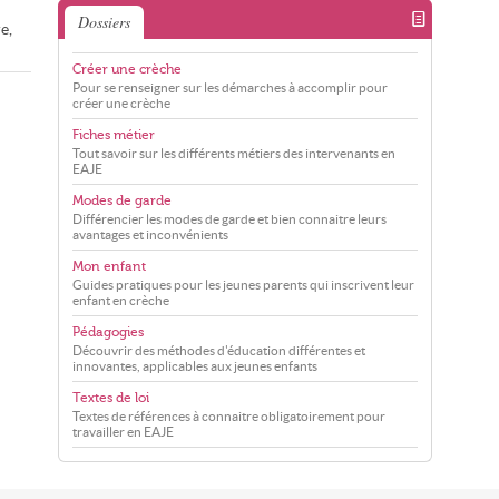
Dossiers
e,
Créer une crèche
Pour se renseigner sur les démarches à accomplir pour
créer une crèche
Fiches métier
Tout savoir sur les différents métiers des intervenants en
EAJE
Modes de garde
Différencier les modes de garde et bien connaitre leurs
avantages et inconvénients
Mon enfant
Guides pratiques pour les jeunes parents qui inscrivent leur
enfant en crèche
Pédagogies
Découvrir des méthodes d'éducation différentes et
innovantes, applicables aux jeunes enfants
Textes de loi
Textes de références à connaitre obligatoirement pour
travailler en EAJE