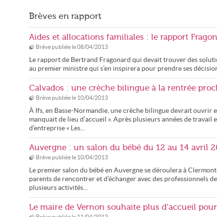
Brèves en rapport
Aides et allocations familiales : le rapport Frag
Brève publiée le
08/04/2013
Le rapport de Bertrand Fragonard qui devait trouver des solutio
au premier ministre qui s’en inspirera pour prendre ses décisio
Calvados : une crèche bilingue à la rentrée proc
Brève publiée le
10/04/2013
À Ifs, en Basse-Normandie, une crèche bilingue devrait ouvrir e
manquait de lieu d’accueil ». Après plusieurs années de travail e
d’entreprise « Les...
Auvergne : un salon du bébé du 12 au 14 avril 
Brève publiée le
10/04/2013
Le premier salon du bébé en Auvergne se déroulera à Clermont-
parents de rencontrer et d’échanger avec des professionnels de 
plusieurs activités...
Le maire de Vernon souhaite plus d’accueil pour 
Brève publiée le
11/04/2013