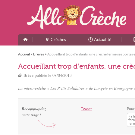
Crèches
Actualité
Accueil
>
Brèves
>
Accueillant trop d’enfants, une crèche ferme ses porte
Accueillant trop d’enfants, une cr
Brève publiée le
08/04/2013
La micro-crèche « Les P’tits Solidaires » de Longvic en Bourgogne a 
Recommandez
Tweet
Pour 
cette page !
<a h
fer
ferm