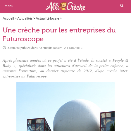
Menu
Accueil
>
Actualités
>
Actualité locale
>
Une crèche pour les entreprises du Futuroscope
Une crèche pour les entreprises du
Futuroscope
Actualité publiée dans "
Actualité locale
" le
11/04/2012
Après plusieurs années où ce projet a été à l'étude, la société « People &
Baby », spécialisée dans les structures d'accueil de la petite enfance, a
annoncé l'ouverture, au dernier trimestre de 2012, d'une crèche inter-
entreprises au Futuroscope.