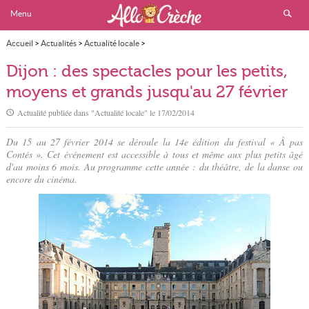
Menu
Accueil
>
Actualités
>
Actualité locale
>
Dijon : des spectacles pour les petits, moyens et grands jusqu'au 27 février
Dijon : des spectacles pour les petits,
moyens et grands jusqu'au 27 février
Actualité publiée dans "
Actualité locale
" le
17/02/2014
Du 15 au 27 février 2014 se déroule la 14e édition du festival « À pas
Contés ». Cet événement est accessible à tous et même aux plus petits âgé
d'au moins 6 mois. Au programme cette année : du théâtre, de la danse ou
encore du cinéma.