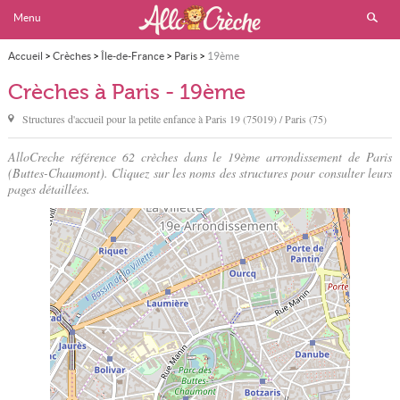
Menu
Accueil
>
Crèches
>
Île-de-France
>
Paris
>
19ème
Crèches à Paris - 19ème
Structures d'accueil pour la petite enfance à
Paris
19 (75019) / Paris (75)
AlloCreche référence 62 crèches dans le 19ème arrondissement de Paris
(Buttes-Chaumont). Cliquez sur les noms des structures pour consulter leurs
pages détaillées.