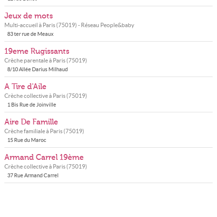
Jeux de mots
Multi-accueil à
Paris
(
75019
) - Réseau
People&baby
83 ter rue de Meaux
19eme Rugissants
Crèche parentale à
Paris
(
75019
)
8/10 Allée Darius Milhaud
A Tire d'Aile
Crèche collective à
Paris
(
75019
)
1 Bis Rue de Joinville
Aire De Famille
Crèche familiale à
Paris
(
75019
)
15 Rue du Maroc
Armand Carrel 19ème
Crèche collective à
Paris
(
75019
)
37 Rue Armand Carrel