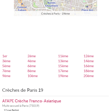
Crèches à Paris - 19ème
1er
2ème
11ème
12ème
3ème
4ème
13ème
14ème
5ème
6ème
15ème
16ème
7ème
8ème
17ème
18ème
9ème
10ème
19ème
20ème
Crèches de Paris 19
AFAPE Crèche Franco-Asiatique
Multi-accueil à
Paris
(
75019
)
12 rue Bellot