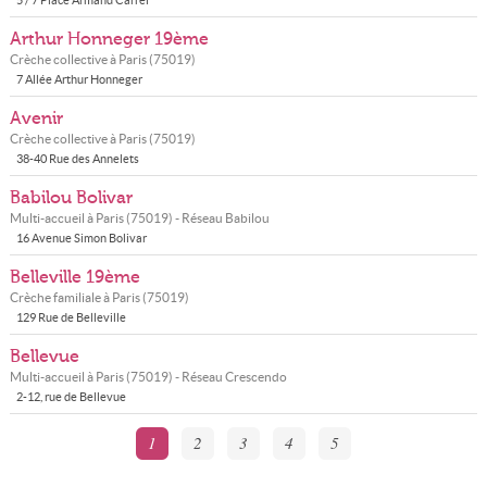
5 / 7 Place Armand Carrel
Arthur Honneger 19ème
Crèche collective à
Paris
(
75019
)
7 Allée Arthur Honneger
Avenir
Crèche collective à
Paris
(
75019
)
38-40 Rue des Annelets
Babilou Bolivar
Multi-accueil à
Paris
(
75019
) - Réseau
Babilou
16 Avenue Simon Bolivar
Belleville 19ème
Crèche familiale à
Paris
(
75019
)
129 Rue de Belleville
Bellevue
Multi-accueil à
Paris
(
75019
) - Réseau
Crescendo
2-12, rue de Bellevue
1
2
3
4
5