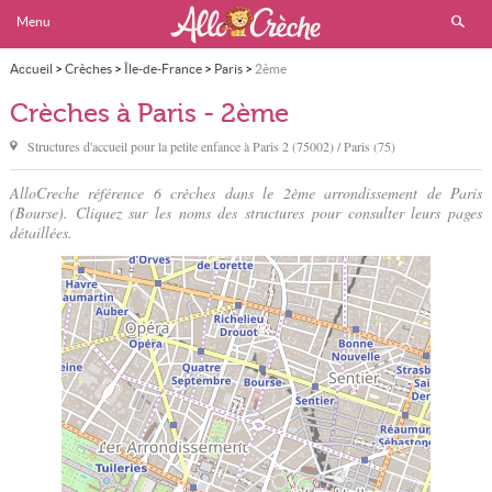
Menu
Accueil
>
Crèches
>
Île-de-France
>
Paris
>
2ème
Crèches à Paris - 2ème
Structures d'accueil pour la petite enfance à
Paris
2 (75002) / Paris (75)
AlloCreche référence 6 crèches dans le 2ème arrondissement de Paris
(Bourse). Cliquez sur les noms des structures pour consulter leurs pages
détaillées.