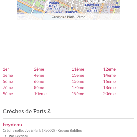
Crèches à Paris - 2ème
1er
2ème
11ème
12ème
3ème
4ème
13ème
14ème
5ème
6ème
15ème
16ème
7ème
8ème
17ème
18ème
9ème
10ème
19ème
20ème
Crèches de Paris 2
Feydeau
Crèche collective à
Paris
(
75002
) - Réseau
Babilou
15 Rue Feydeau