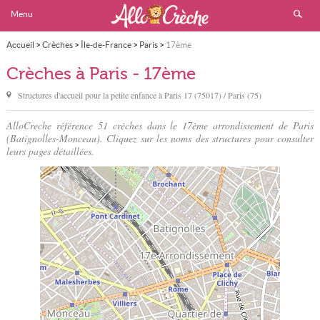
Menu
Accueil
>
Crèches
>
Île-de-France
>
Paris
>
17ème
Crèches à Paris - 17ème
Structures d'accueil pour la petite enfance à
Paris
17 (75017) / Paris (75)
AlloCreche référence 51 crèches dans le 17ème arrondissement de Paris
(Batignolles-Monceau). Cliquez sur les noms des structures pour consulter
leurs pages détaillées.