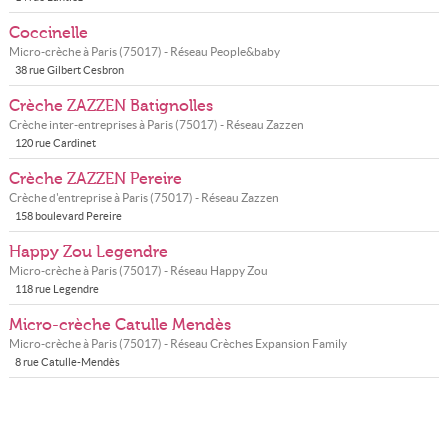
Coccinelle
Micro-crèche à
Paris
(
75017
) - Réseau
People&baby
38 rue Gilbert Cesbron
Crèche ZAZZEN Batignolles
Crèche inter-entreprises à
Paris
(
75017
) - Réseau
Zazzen
120 rue Cardinet
Crèche ZAZZEN Pereire
Crèche d'entreprise à
Paris
(
75017
) - Réseau
Zazzen
158 boulevard Pereire
Happy Zou Legendre
Micro-crèche à
Paris
(
75017
) - Réseau
Happy Zou
118 rue Legendre
Micro-crèche Catulle Mendès
Micro-crèche à
Paris
(
75017
) - Réseau
Crèches Expansion Family
8 rue Catulle-Mendès