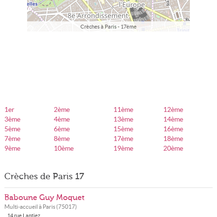
Crèches à Paris - 17ème
1er
2ème
11ème
12ème
3ème
4ème
13ème
14ème
5ème
6ème
15ème
16ème
7ème
8ème
17ème
18ème
9ème
10ème
19ème
20ème
Crèches de Paris 17
Baboune Guy Moquet
Multi-accueil à
Paris
(
75017
)
14 rue Lantiez