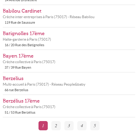
14 Avenue Brunetière
Babilou Cardinet
Crèche inter-entreprises à
Paris
(
75017
) - Réseau
Babilou
119 Rue de Saussure
Batignolles 17ème
Halte-garderie à
Paris
(
75017
)
16 / 20 Rue des Batignolles
Bayen 17ème
Crèche collective à
Paris
(
75017
)
37 / 39 Rue Bayen
Berzelius
Multi-accueil à
Paris
(
75017
) - Réseau
People&baby
66 rue Berzelius
Berzélius 17ème
Crèche collective à
Paris
(
75017
)
51 / 53 Rue Berzélius
1
2
3
4
5