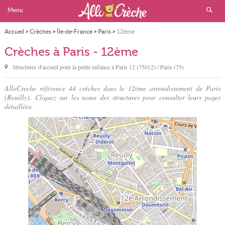
Menu
Accueil
>
Crèches
>
Île-de-France
>
Paris
>
12ème
Crèches à Paris - 12ème
Structures d'accueil pour la petite enfance à
Paris
12 (75012) / Paris (75)
AlloCreche référence 44 crèches dans le 12ème arrondissement de Paris
(Reuilly). Cliquez sur les noms des structures pour consulter leurs pages
détaillées.