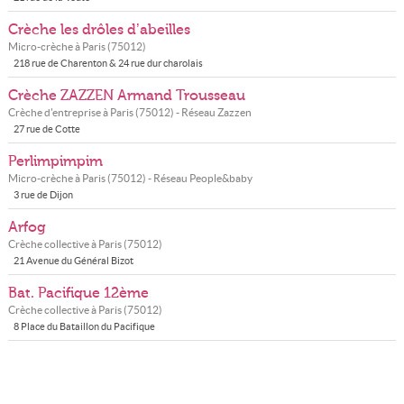
Crèche les drôles d’abeilles
Micro-crèche à
Paris
(
75012
)
218 rue de Charenton & 24 rue dur charolais
Crèche ZAZZEN Armand Trousseau
Crèche d'entreprise à
Paris
(
75012
) - Réseau
Zazzen
27 rue de Cotte
Perlimpimpim
Micro-crèche à
Paris
(
75012
) - Réseau
People&baby
3 rue de Dijon
Arfog
Crèche collective à
Paris
(
75012
)
21 Avenue du Général Bizot
Bat. Pacifique 12ème
Crèche collective à
Paris
(
75012
)
8 Place du Bataillon du Pacifique