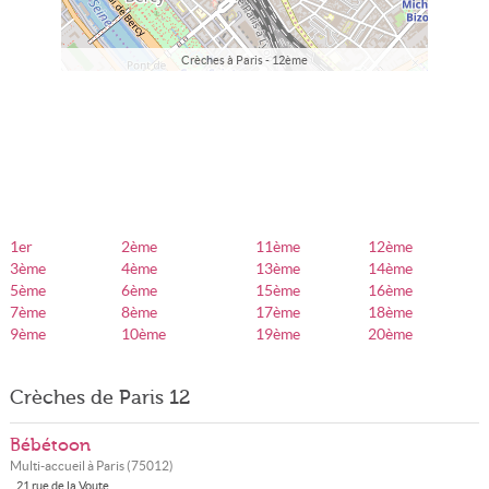
Crèches à Paris - 12ème
1er
2ème
11ème
12ème
3ème
4ème
13ème
14ème
5ème
6ème
15ème
16ème
7ème
8ème
17ème
18ème
9ème
10ème
19ème
20ème
Crèches de Paris 12
Bébétoon
Multi-accueil à
Paris
(
75012
)
21 rue de la Voute