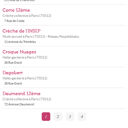
295 Rue de Charenton
Cotte 12ème
Crèche collective à
Paris
(
75012
)
7 Rue de Cotte
Crèche de l'INSEP
Multi-accueil à
Paris
(
75012
) - Réseau
People&baby
11 avenue du Tremblay
Croque Nuages
Halte-garderie à
Paris
(
75012
)
30 Rue Erard
Dagobert
Halte-garderie à
Paris
(
75012
)
30 Rue Erard
Daumesnil 12ème
Crèche collective à
Paris
(
75012
)
72 Avenue Daumesnil
1
2
3
4