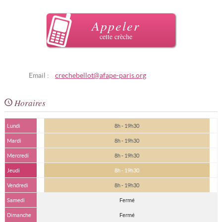
Appeler
cette crèche
Email :
crechebellot@afape-paris.org
Horaires
Lundi
8h - 19h30
Mardi
8h - 19h30
Mercredi
8h - 19h30
Jeudi
8h - 19h30
Vendredi
8h - 19h30
Samedi
Fermé
Dimanche
Fermé