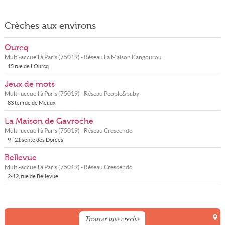
Crèches aux environs
Ourcq
Multi-accueil à
Paris
(
75019
) - Réseau
La Maison Kangourou
15 rue de l'Ourcq
Jeux de mots
Multi-accueil à
Paris
(
75019
) - Réseau
People&baby
83 ter rue de Meaux
La Maison de Gavroche
Multi-accueil à
Paris
(
75019
) - Réseau
Crescendo
9 - 21 sente des Dorées
Bellevue
Multi-accueil à
Paris
(
75019
) - Réseau
Crescendo
2-12, rue de Bellevue
Trouver une crèche