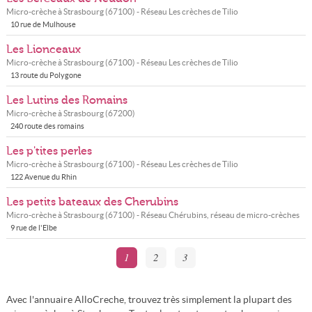
Micro-crèche à
Strasbourg
(
67100
) - Réseau
Les crèches de Tilio
10 rue de Mulhouse
Les Lionceaux
Micro-crèche à
Strasbourg
(
67100
) - Réseau
Les crèches de Tilio
13 route du Polygone
Les Lutins des Romains
Micro-crèche à
Strasbourg
(
67200
)
240 route des romains
Les p'tites perles
Micro-crèche à
Strasbourg
(
67100
) - Réseau
Les crèches de Tilio
122 Avenue du Rhin
Les petits bateaux des Cherubins
Micro-crèche à
Strasbourg
(
67100
) - Réseau
Chérubins, réseau de micro-crèches
9 rue de l'Elbe
1
2
3
Avec l'annuaire AlloCreche, trouvez très simplement la plupart des