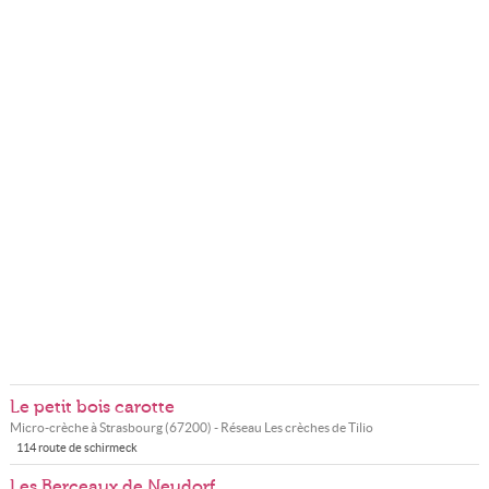
Le petit bois carotte
Micro-crèche à
Strasbourg
(
67200
) - Réseau
Les crèches de Tilio
114 route de schirmeck
Les Berceaux de Neudorf