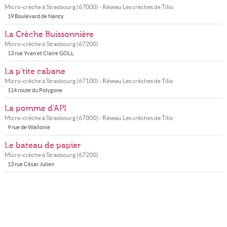
Micro-crèche à
Strasbourg
(
67000
) - Réseau
Les crèches de Tilio
19 Boulevard de Nancy
La Crèche Buissonnière
Micro-crèche à
Strasbourg
(
67200
)
13 rue Yvan et Claire GOLL
La p'tite cabane
Micro-crèche à
Strasbourg
(
67100
) - Réseau
Les crèches de Tilio
114 route du Polygone
La pomme d'API
Micro-crèche à
Strasbourg
(
67000
) - Réseau
Les crèches de Tilio
9 rue de Wallonie
Le bateau de papier
Micro-crèche à
Strasbourg
(
67200
)
13 rue César Julien