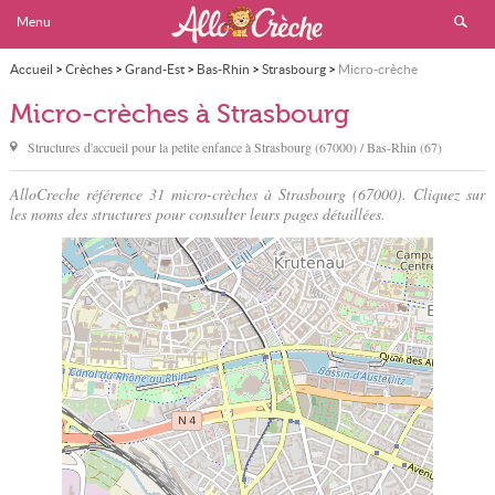
Menu
Accueil
>
Crèches
>
Grand-Est
>
Bas-Rhin
>
Strasbourg
>
Micro-crèche
Micro-crèches à Strasbourg
Structures d'accueil pour la petite enfance à
Strasbourg
(67000) / Bas-Rhin (67)
AlloCreche référence 31 micro-crèches à Strasbourg (67000). Cliquez sur
les noms des structures pour consulter leurs pages détaillées.