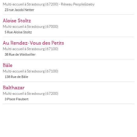
Multi-accueil à
Strasbourg
(
67200
) - Réseau
People&baby
23 rue Jacobi Netter
Aloise Stoltz
Multi-accueil à
Strasbourg
(
67000
)
5 Rue Aloise Stoltz
Au Rendez-Vous des Petits
Multi-accueil à
Strasbourg
(
67100
)
38 Rue de Wattwiller
Bâle
Multi-accueil à
Strasbourg
(
67100
)
138 Rue de Bâle
Balthazar
Multi-accueil à
Strasbourg
(
67200
)
3 Place Flaubert