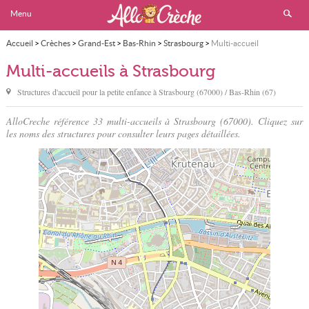
Menu
Accueil
>
Crèches
>
Grand-Est
>
Bas-Rhin
>
Strasbourg
>
Multi-accueil
Multi-accueils à Strasbourg
Structures d'accueil pour la petite enfance à
Strasbourg
(67000) / Bas-Rhin (67)
AlloCreche référence 33 multi-accueils à Strasbourg (67000). Cliquez sur
les noms des structures pour consulter leurs pages détaillées.