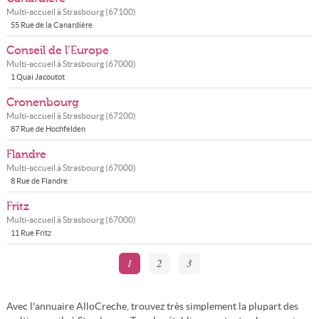
Multi-accueil à
Strasbourg
(
67100
)
55 Rue de la Canardière
Conseil de l’Europe
Multi-accueil à
Strasbourg
(
67000
)
1 Quai Jacoutot
Cronenbourg
Multi-accueil à
Strasbourg
(
67200
)
87 Rue de Hochfelden
Flandre
Multi-accueil à
Strasbourg
(
67000
)
8 Rue de Flandre
Fritz
Multi-accueil à
Strasbourg
(
67000
)
11 Rue Fritz
1
2
3
Avec l'annuaire AlloCreche, trouvez très simplement la plupart des