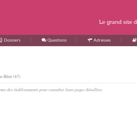
Le
grand site
d
Dossiers
Accueil
Questions
Adresses
as-Rhin (67)
ms des établissements pour consulter leurs pages détaillées.