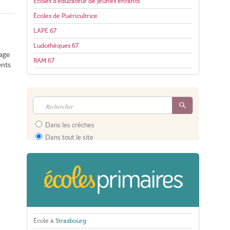
Écoles d'éducateur de jeunes enfants
Écoles de Puéricultrice
LAPE 67
Ludothèques 67
age
RAM 67
ents
Dans les crèches
Dans tout le site
École à
Strasbourg