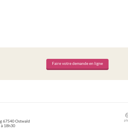
Faire votre demande en ligne
pl
ig
67540
Ostwald
0 à 18h30