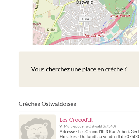
Crèche Ostwald
Vous cherchez une place en crèche ?
Crèches Ostwaldoises
Les Crocod'Ill
Multi-accueil à
Ostwald
(
67540
)
Adresse :
Les Crocod'Ill
3 Rue Albert Ger
Horaires :
Du lundi au vendredi de 07h0