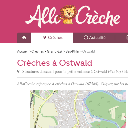
Crèches
Actualité
Accueil
>
Crèches
>
Grand-Est
>
Bas-Rhin
>
Ostwald
Crèches à Ostwald
Structures d'accueil pour la petite enfance à
Ostwald
(67540) / B
AlloCreche référence 4 crèches à Ostwald (67540). Cliquez sur les no