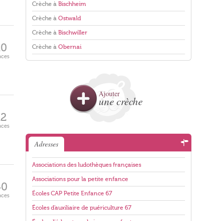
Crèche à
Bischheim
Crèche à
Ostwald
Crèche à
Bischwiller
10
Crèche à
Obernai
aces
Ajouter
une crèche
12
aces
Adresses
Associations des ludothèques françaises
Associations pour la petite enfance
40
Écoles CAP Petite Enfance 67
aces
Écoles d'auxiliaire de puériculture 67