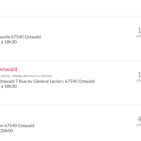
pl
aulle
67540
Ostwald
0 à 18h30
Ostwald
ubins, réseau de micro-crèches
pl
Ostwald
7 Rue du Général Leclerc
67540
Ostwald
0 à 18h30
pl
in
67540
Ostwald
à 20h00