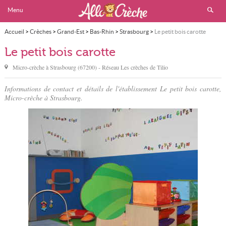
Menu
Accueil
>
Crèches
>
Grand-Est
>
Bas-Rhin
>
Strasbourg
>
Le petit bois carotte
Le petit bois carotte
Micro-crèche à
Strasbourg
(
67200
) - Réseau
Les crèches de Tilio
Informations de contact et détails de l'établissement Le petit bois carotte,
Micro-crèche à Strasbourg.