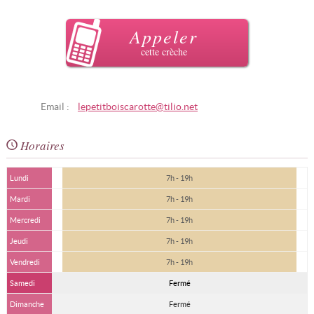
Appeler
cette crèche
Email :
lepetitboiscarotte@tilio.net
Horaires
Lundi
7h - 19h
Mardi
7h - 19h
Mercredi
7h - 19h
Jeudi
7h - 19h
Vendredi
7h - 19h
Samedi
Fermé
Dimanche
Fermé