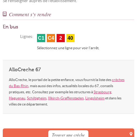
Se renseigner auprès de l'établissement.
Comment s'y rendre
En bus
Lignes:
C1
C4
2
40
Sélectionnez une ligne pour voir l'arrêt.
AlloCreche 67
AlloCreche, le portail de la petite enfance, vous fournit la liste des
crèches
du Bas-Rhin
, mais aussi des infos, actualités locales du 67, conseils
pratiques, etc. Consultez par exemple les structures à
Strasbourg
,
Haguenau
,
Schiltigheim
,
Illkirch-Graffenstaden
,
Lingolsheim
et dans les
villes de ce département.
Trouver une crèche