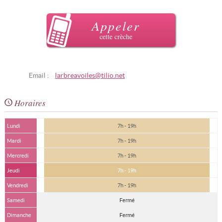
Appeler
cette crèche
Email :
larbreavoiles@tilio.net
Horaires
Lundi
7h - 19h
Mardi
7h - 19h
Mercredi
7h - 19h
Jeudi
7h - 19h
Vendredi
7h - 19h
Samedi
Fermé
Dimanche
Fermé