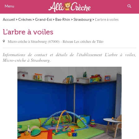
Menu
Accueil
>
Crèches
>
Grand-Est
>
Bas-Rhin
>
Strasbourg
>
L'arbre à voiles
L'arbre à voiles
Micro-crèche à
Strasbourg
(
67000
) - Réseau
Les crèches de Tilio
Informations de contact et détails de l'établissement L'arbre à voiles,
Micro-crèche à Strasbourg.