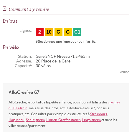
Comment s'y rendre
En bus
Lignes:
2
10
G
G
C1
Sélectionnez une ligne pour voir l'arrêt.
En vélo
Station:
Gare SNCF Niveau -1 à 465 m
Adresse:
20 Place de la Gare
Capacité:
30 vélos
Velhop
AlloCreche 67
AlloCreche, le portail de la petite enfance, vous fournit la liste des
crèches
du Bas-Rhin
, mais aussi des infos, actualités locales du 67, conseils
pratiques, etc. Consultez par exemple les structures à
Strasbourg
,
Haguenau
,
Schiltigheim
,
Illkirch-Graffenstaden
,
Lingolsheim
et dans les
villes de ce département.