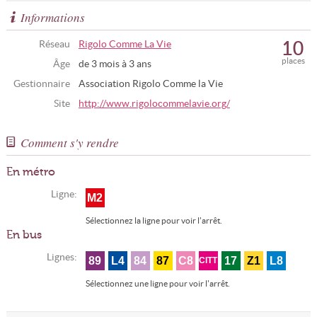
Informations
10
Réseau
Rigolo Comme La Vie
places
Âge
de 3 mois à 3 ans
Gestionnaire
Association Rigolo Comme la Vie
Site
http://www.rigolocommelavie.org/
Comment s'y rendre
En métro
Ligne:
M2
Sélectionnez la ligne pour voir l'arrêt.
En bus
Lignes:
89
L4
84
87
C8
17
Z1
L8
CITT
Sélectionnez une ligne pour voir l'arrêt.