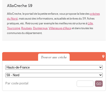
AlloCreche 59
AlloCreche, le portail de la petite enfance, vous propose la liste des
crèches
du Nord
, mais aussi des informations, actualités et brèves du 59, fiches
pratiques, etc. Retrouvez par exemple les meilleures structures à
Lille
,
Tourcoing
,
Roubaix
,
Dunkerque
,
Villeneuve-d'Ascq
et dans toutes les
communes du département.
Trouver une crèche
Par code postal