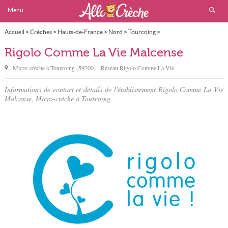
Menu
Accueil
>
Crèches
>
Hauts-de-France
>
Nord
>
Tourcoing
>
Rigolo Comme La Vie Malcense
Rigolo Comme La Vie Malcense
Micro-crèche à
Tourcoing
(
59200
) - Réseau
Rigolo Comme La Vie
Informations de contact et détails de l'établissement Rigolo Comme La Vie
Malcense, Micro-crèche à Tourcoing.