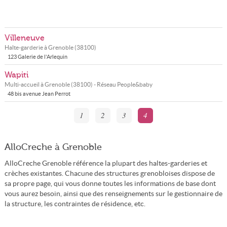
Villeneuve
Halte-garderie à
Grenoble
(
38100
)
123 Galerie de l'Arlequin
Wapiti
Multi-accueil à
Grenoble
(
38100
) - Réseau
People&baby
48 bis avenue Jean Perrot
1
2
3
4
AlloCreche à Grenoble
AlloCreche Grenoble référence la plupart des haltes-garderies et
crèches existantes. Chacune des structures grenobloises dispose de
sa propre page, qui vous donne toutes les informations de base dont
vous aurez besoin, ainsi que des renseignements sur le gestionnaire de
la structure, les contraintes de résidence, etc.