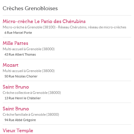
Crèches Grenobloises
Micro-crèche Le Patio des Chérubins
Micro-crèche à
Grenoble
(
38100
) - Réseau
Chérubins, réseau de micro-crèches
6 Rue Marcel Porte
Mille Pattes
Multi-accueil à
Grenoble
(
38000
)
43 Rue Albert Thomas
Mozart
Multi-accueil à
Grenoble
(
38000
)
50 Rue Nicolas Chorier
Saint Bruno
Crèche collective à
Grenoble
(
38000
)
13 Rue Henri le Châtelier
Saint Bruno
Crèche familiale à
Grenoble
(
38000
)
94 Rue Abbé Grégoire
Vieux Temple