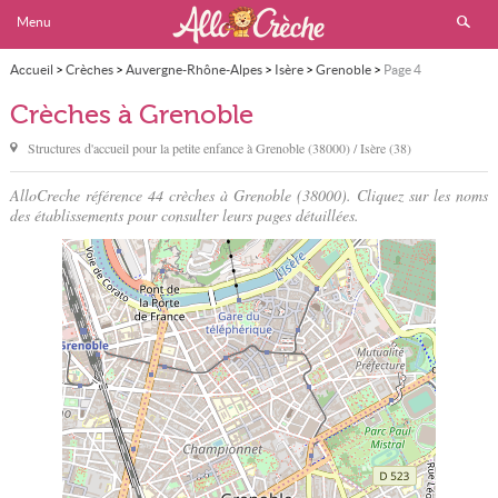
Menu
Accueil
>
Crèches
>
Auvergne-Rhône-Alpes
>
Isère
>
Grenoble
>
Page 4
Crèches à Grenoble
Structures d'accueil pour la petite enfance à
Grenoble
(38000) / Isère (38)
AlloCreche référence 44 crèches à Grenoble (38000). Cliquez sur les noms
des établissements pour consulter leurs pages détaillées.