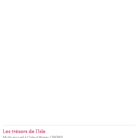
Les trésors de l'Isle
Multi-accueil à
L'Isle-d'Abeau
(
38080
)