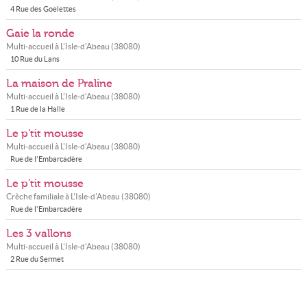
4 Rue des Goelettes
Gaie la ronde
Multi-accueil à
L'Isle-d'Abeau
(
38080
)
10 Rue du Lans
La maison de Praline
Multi-accueil à
L'Isle-d'Abeau
(
38080
)
1 Rue de la Halle
Le p'tit mousse
Multi-accueil à
L'Isle-d'Abeau
(
38080
)
Rue de l'Embarcadère
Le p'tit mousse
Crèche familiale à
L'Isle-d'Abeau
(
38080
)
Rue de l'Embarcadère
Les 3 vallons
Multi-accueil à
L'Isle-d'Abeau
(
38080
)
2 Rue du Sermet