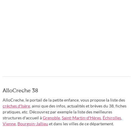
AlloCreche 38
AlloCreche, le portail de la petite enfance, vous propose la liste des
crèches d'Isère
, ainsi que des infos, actualités et brèves du 38, fiches
pratiques, etc. Découvrez par exemple la liste des meilleures
structures d'accueil à
Grenoble
,
Saint-Martin-d'Hères
,
Échirolles
,
Vienne
,
Bourgoin-Jallieu
et dans les villes de ce département.