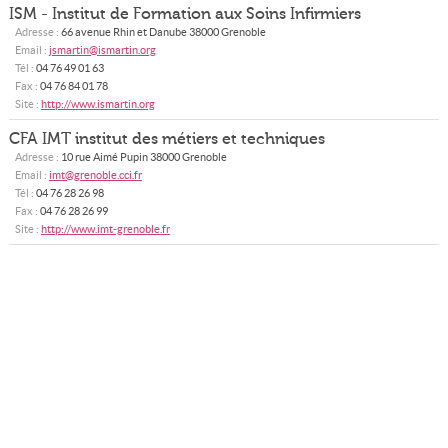
ISM - Institut de Formation aux Soins Infirmiers
Adresse :
66 avenue Rhin et Danube
38000
Grenoble
Email :
jsmartin@ismartin.org
Tél :
04 76 49 01 63
Fax :
04 76 84 01 78
Site :
http://www.ismartin.org
CFA IMT institut des métiers et techniques
Adresse :
10 rue Aimé Pupin
38000
Grenoble
Email :
imt@grenoble.cci.fr
Tél :
04 76 28 26 98
Fax :
04 76 28 26 99
Site :
http://www.imt-grenoble.fr