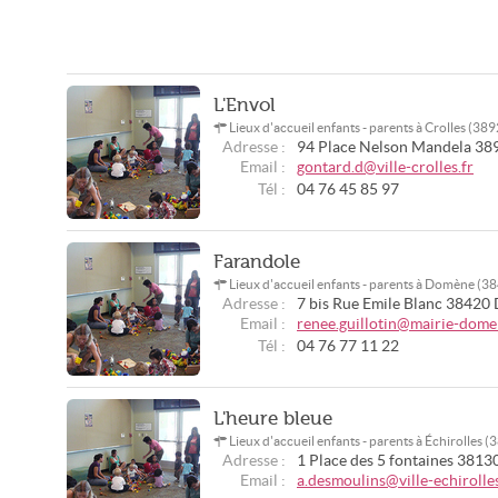
L'Envol
Lieux d'accueil enfants - parents à Crolles (38
Adresse :
94 Place Nelson Mandela
38
Email :
gontard.d@ville-crolles.fr
Tél :
04 76 45 85 97
Farandole
Lieux d'accueil enfants - parents à Domène (3
Adresse :
7 bis Rue Emile Blanc
38420
Email :
renee.guillotin@mairie-dome
Tél :
04 76 77 11 22
L'heure bleue
Lieux d'accueil enfants - parents à Échirolles 
Adresse :
1 Place des 5 fontaines
3813
Email :
a.desmoulins@ville-echirolles