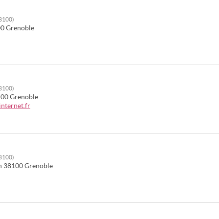
38100)
00
Grenoble
38100)
100
Grenoble
nternet.fr
38100)
n
38100
Grenoble