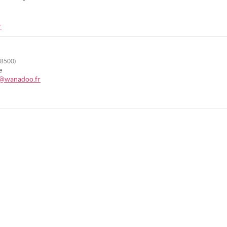
r
(38500)
e
t@wanadoo.fr