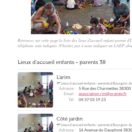
Retrouvez sur cette page la liste des lieux d'accueil enfant-parent d
téléphone sont indiqués. N'hésitez pas à nous indiquer un LAEP abs
Un lieu de rencontre gratuit (San José Library/CC-by-sa)
Lieux d'accueil enfants - parents 38
L'arim
Lieux d'accueil enfants - parents à Bourgoin-Ja
Adresse :
5 Rue des Charmettes
38300
Email :
association.rim@orange.fr
Tél :
04 37 03 19 23
Côté jardin
Lieux d'accueil enfants - parents à Bourgoin-Ja
Adresse :
16 Avenue du Dauphiné
383