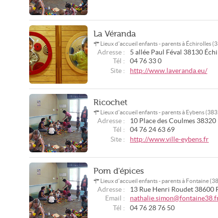
La Véranda
Lieux d'accueil enfants - parents à Échirolles 
Adresse :
5 allée Paul Féval
38130
Échi
Tél :
04 76 33 0
Site :
http://www.laveranda.eu/
Ricochet
Lieux d'accueil enfants - parents à Eybens (38
Adresse :
10 Place des Coulmes
38320
Tél :
04 76 24 63 69
Site :
http://www.ville-eybens.fr
Pom d'épices
Lieux d'accueil enfants - parents à Fontaine (
Adresse :
13 Rue Henri Roudet
38600
Email :
nathalie.simon@fontaine38.f
Tél :
04 76 28 76 50