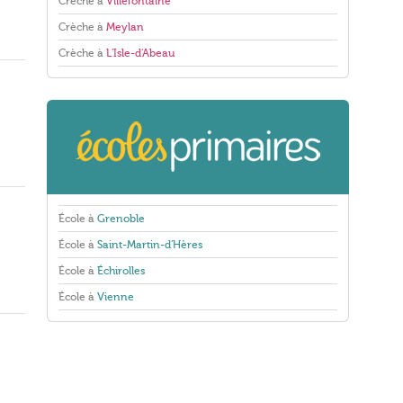
Crèche à
Villefontaine
Crèche à
Meylan
Crèche à
L'Isle-d'Abeau
École à
Grenoble
École à
Saint-Martin-d'Hères
École à
Échirolles
École à
Vienne