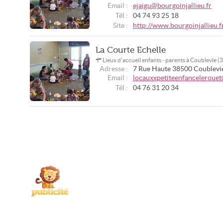
Email :
ejaigu@bourgoinjallieu.fr
Tél :
04 74 93 25 18
Site :
http://www.bourgoinjallieu.f
La Courte Echelle
Lieux d'accueil enfants - parents à Coublevie 
Adresse :
7 Rue Haute
38500
Coublevi
Email :
locauxxpetiteenfanceleroue
Tél :
04 76 31 20 34