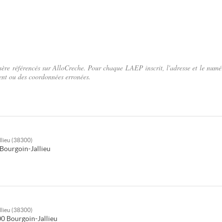
'Isère référencés sur AlloCreche. Pour chaque LAEP inscrit, l'adresse et le numé
ent ou des coordonnées erronées.
llieu (38300)
Bourgoin-Jallieu
llieu (38300)
00
Bourgoin-Jallieu