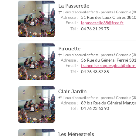
La Passerelle
Lieux d'accueil enfants - parents à Grenoble (
Adresse :
51 Rue des Eaux Claires
381
Email :
lapasserelle38@free.fr
Tél :
04 76 21 99 75
Pirouette
Lieux d'accueil enfants - parents à Grenoble (
Adresse :
56 Rue du Général Ferrié
38
Email :
francoise.roquespicat@club-i
Tél :
04 76 43 87 85
Clair Jardin
Lieux d'accueil enfants - parents à Grenoble (
Adresse :
89 bis Rue du Général Mangi
Tél :
04 76 23 63 90
Les Ménestrels