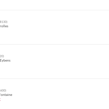
(38130)
rolles
320)
Eybens
38600)
Fontaine
r