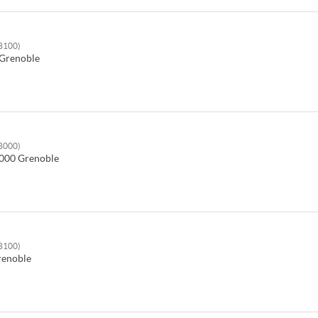
38100)
Grenoble
38000)
000
Grenoble
38100)
renoble