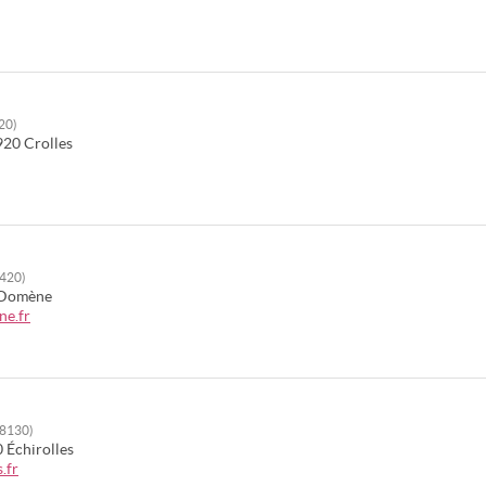
920)
920
Crolles
8420)
Domène
ne.fr
(38130)
0
Échirolles
.fr