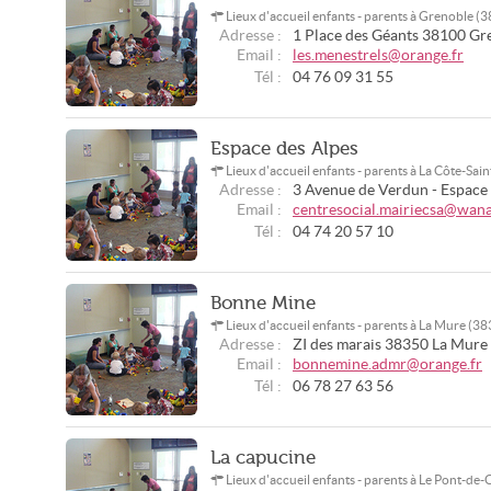
Lieux d'accueil enfants - parents à Grenoble (
Adresse :
1 Place des Géants
38100
Gr
Email :
les.menestrels@orange.fr
Tél :
04 76 09 31 55
Espace des Alpes
Lieux d'accueil enfants - parents à La Côte-Sa
Adresse :
3 Avenue de Verdun - Espace
Email :
centresocial.mairiecsa@wana
Tél :
04 74 20 57 10
Bonne Mine
Lieux d'accueil enfants - parents à La Mure (3
Adresse :
ZI des marais
38350
La Mure
Email :
bonnemine.admr@orange.fr
Tél :
06 78 27 63 56
La capucine
Lieux d'accueil enfants - parents à Le Pont-de-