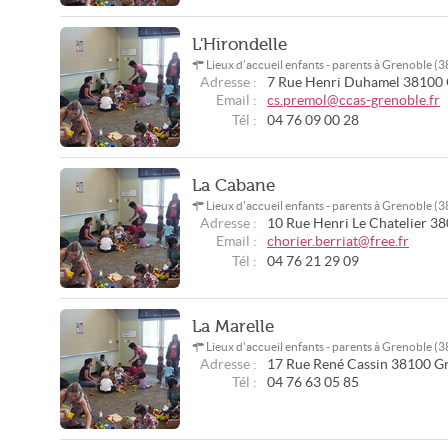
L'Hirondelle
Lieux d'accueil enfants - parents à Grenoble (
Adresse :
7 Rue Henri Duhamel
38100
Email :
cs.premol@ccas-grenoble.fr
Tél :
04 76 09 00 28
La Cabane
Lieux d'accueil enfants - parents à Grenoble (
Adresse :
10 Rue Henri Le Chatelier
38
Email :
chorier.berriat@free.fr
Tél :
04 76 21 29 09
La Marelle
Lieux d'accueil enfants - parents à Grenoble (
Adresse :
17 Rue René Cassin
38100
G
Tél :
04 76 63 05 85