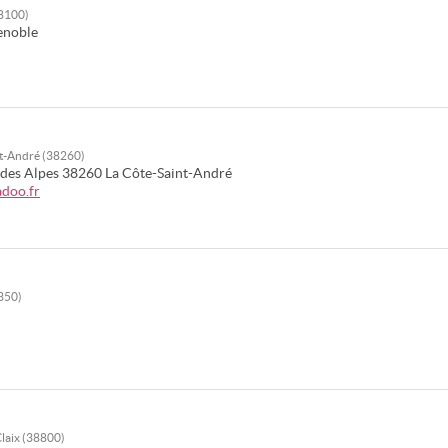
38100)
enoble
int-André (38260)
 des Alpes
38260
La Côte-Saint-André
doo.fr
8350)
Claix (38800)