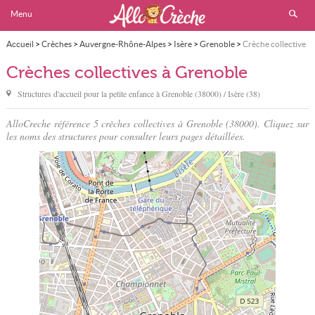
Menu
Accueil
>
Crèches
>
Auvergne-Rhône-Alpes
>
Isère
>
Grenoble
>
Crèche collective
Crèches collectives à Grenoble
Structures d'accueil pour la petite enfance à
Grenoble
(38000) / Isère (38)
AlloCreche référence 5 crèches collectives à Grenoble (38000). Cliquez sur
les noms des structures pour consulter leurs pages détaillées.