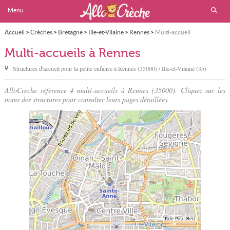
Menu
Accueil
>
Crèches
>
Bretagne
>
Ille-et-Vilaine
>
Rennes
>
Multi-accueil
Multi-accueils à Rennes
Structures d'accueil pour la petite enfance à
Rennes
(35000) / Ille-et-Vilaine (35)
AlloCreche référence 4 multi-accueils à Rennes (35000). Cliquez sur les
noms des structures pour consulter leurs pages détaillées.