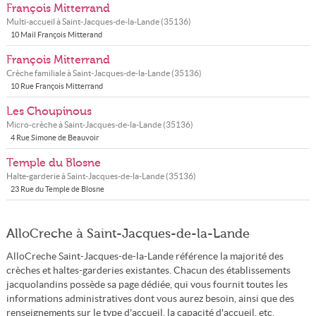
François Mitterrand
Multi-accueil à
Saint-Jacques-de-la-Lande
(
35136
)
10 Mail François Mitterand
François Mitterrand
Crèche familiale à
Saint-Jacques-de-la-Lande
(
35136
)
10 Rue François Mitterrand
Les Choupinous
Micro-crèche à
Saint-Jacques-de-la-Lande
(
35136
)
4 Rue Simone de Beauvoir
Temple du Blosne
Halte-garderie à
Saint-Jacques-de-la-Lande
(
35136
)
23 Rue du Temple de Blosne
AlloCreche à Saint-Jacques-de-la-Lande
AlloCreche Saint-Jacques-de-la-Lande référence la majorité des
crèches et haltes-garderies existantes. Chacun des établissements
jacquolandins possède sa page dédiée, qui vous fournit toutes les
informations administratives dont vous aurez besoin, ainsi que des
renseignements sur le type d'accueil, la capacité d'accueil, etc.