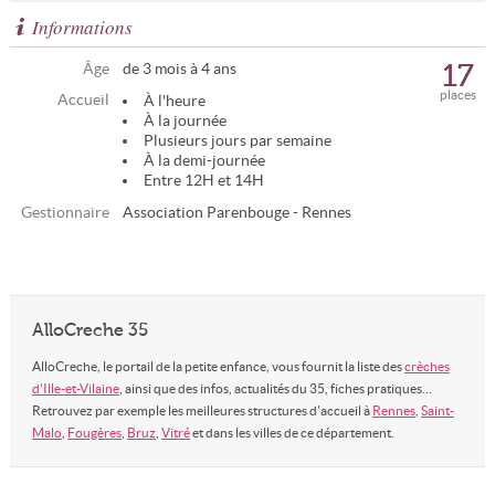
Informations
17
Âge
de 3 mois à 4 ans
places
Accueil
À l'heure
À la journée
Plusieurs jours par semaine
À la demi-journée
Entre 12H et 14H
Gestionnaire
Association Parenbouge - Rennes
AlloCreche 35
AlloCreche, le portail de la petite enfance, vous fournit la liste des
crèches
d'Ille-et-Vilaine
, ainsi que des infos, actualités du 35, fiches pratiques...
Retrouvez par exemple les meilleures structures d'accueil à
Rennes
,
Saint-
Malo
,
Fougères
,
Bruz
,
Vitré
et dans les villes de ce département.