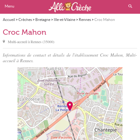
Menu
Accueil
>
Crèches
>
Bretagne
>
Ille-et-Vilaine
>
Rennes
>
Croc Mahon
Croc Mahon
Multi-accueil à
Rennes
(
35000
)
Informations de contact et détails de l'établissement Croc Mahon, Multi-
accueil à Rennes.