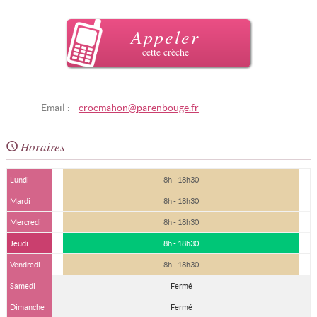
Appeler
cette crèche
Email :
crocmahon@parenbouge.fr
Horaires
Lundi
8h - 18h30
Mardi
8h - 18h30
Mercredi
8h - 18h30
Jeudi
8h - 18h30
Vendredi
8h - 18h30
Samedi
Fermé
Dimanche
Fermé