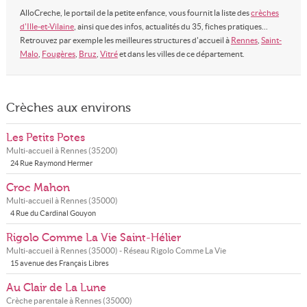
AlloCreche, le portail de la petite enfance, vous fournit la liste des
crèches
d'Ille-et-Vilaine
, ainsi que des infos, actualités du 35, fiches pratiques...
Retrouvez par exemple les meilleures structures d'accueil à
Rennes
,
Saint-
Malo
,
Fougères
,
Bruz
,
Vitré
et dans les villes de ce département.
Crèches aux environs
Les Petits Potes
Multi-accueil à
Rennes
(
35200
)
24 Rue Raymond Hermer
Croc Mahon
Multi-accueil à
Rennes
(
35000
)
4 Rue du Cardinal Gouyon
Rigolo Comme La Vie Saint-Hélier
Multi-accueil à
Rennes
(
35000
) - Réseau
Rigolo Comme La Vie
15 avenue des Français Libres
Au Clair de La Lune
Crèche parentale à
Rennes
(
35000
)