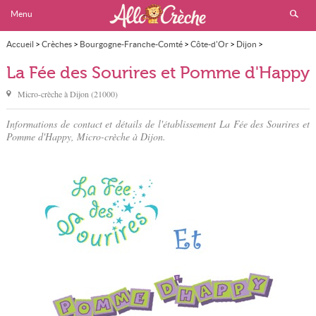
Menu
Accueil
>
Crèches
>
Bourgogne-Franche-Comté
>
Côte-d'Or
>
Dijon
>
La Fée des Sourires et Pomme d'Happy
La Fée des Sourires et Pomme d'Happy
Micro-crèche à
Dijon
(
21000
)
Informations de contact et détails de l'établissement La Fée des Sourires et
Pomme d'Happy, Micro-crèche à Dijon.