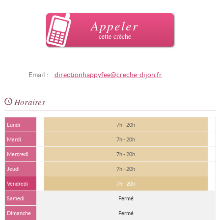
Appeler
cette crèche
Email :
directionhappyfee@creche-dijon.fr
Horaires
Lundi
7h - 20h
Mardi
7h - 20h
Mercredi
7h - 20h
Jeudi
7h - 20h
Vendredi
7h - 20h
Samedi
Fermé
Dimanche
Fermé