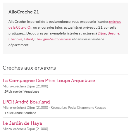
AlloCreche 21
AlloCreche, le portail de la petite enfance, vous propose la liste des
crèches
de la Côte-d'Or
, ou encore des infos, actualités et brèves du 21, conseils
pratiques... Découvrez par exemple la liste des structures à
Dijon
,
Beaune
,
Chenôve
,
Talant
,
Chevigny-Saint-Sauveur
et dans les villes de ce
département.
Crèches aux environs
La Compagnie Des P'tits Loups Arquebuse
Micro-crèche à
Dijon
(
21000
)
29 bis rue de l'Arquebuse
LPCR André Bourland
Micro-crèche à
Dijon
(
21000
) - Réseau
Les Petits Chaperons Rouges
1 allée André Bourland
Le Jardin de Haya
Micro-crèche à
Dijon
(
21000
)