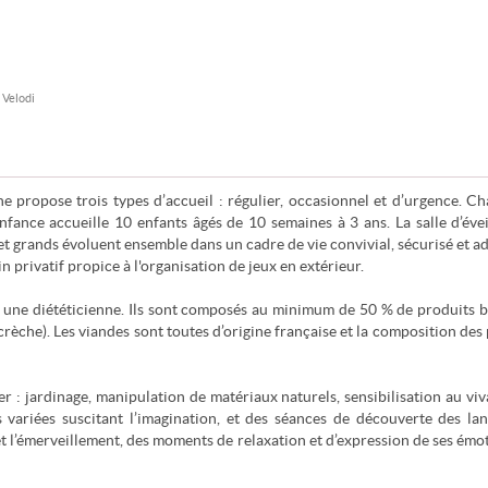
 Velodi
 propose trois types d’accueil : régulier, occasionnel et d’urgence. C
enfance accueille 10 enfants âgés de 10 semaines à 3 ans. La salle d’évei
 et grands évoluent ensemble dans un cadre de vie convivial, sécurisé et a
n privatif propice à l'organisation de jeux en extérieur.
r une diététicienne. Ils sont composés au minimum de 50 % de produits b
crèche). Les viandes sont toutes d’origine française et la composition des 
er : jardinage, manipulation de matériaux naturels, sensibilisation au vi
s variées suscitant l’imagination, et des séances de découverte des la
et l’émerveillement, des moments de relaxation et d’expression de ses émo