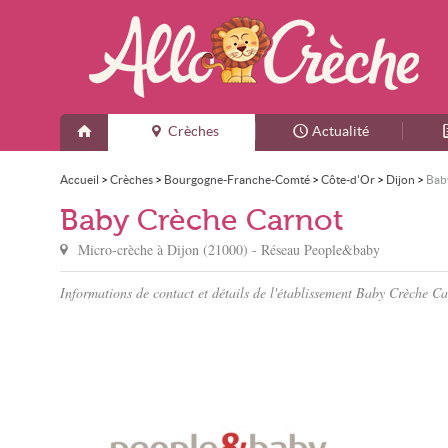
Crèches
Actualité
Accueil
>
Crèches
>
Bourgogne-Franche-Comté
>
Côte-d'Or
>
Dijon
>
Bab
Baby Crèche Carnot
Micro-crèche à
Dijon
(
21000
) - Réseau
People&baby
Informations de contact et détails de l'établissement Baby Crèche C