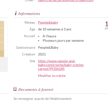
Email :
baby.creche.carnot@micro-baby.com
Informations
Réseau
People&baby
pl
Âge
de 10 semaines à 3 ans
Accueil
À l'heure
Plusieurs jours par semaine
Gestionnaire
People&Baby
Création
2021
Site
https://www.people-and-
baby.com/creche/baby-creche-
carnot/99106185
Modifier la crèche
Documents à fournir
Se renseigner auprès de l'établissement.