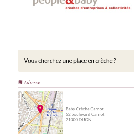
Baby Crèche Carnot
Vous cherchez une place en crèche ?
Adresse
Baby Crèche Carnot
52 boulevard Carnot
21000
DIJON