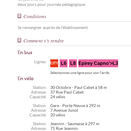
deux jours pour journée pédagogique.
Conditions
Se renseigner auprès de l'établissement.
Comment s'y rendre
En bus
Lignes:
L6
L8
Epirey Capno'>L3
CITY
Sélectionnez une ligne pour voir l'arrêt.
En vélo
Station:
30 Octobre - Paul Cabet à 58 m
Adresse:
37 Rue Paul Cabet
Capacité:
24 vélos
Station:
Gare - Porte Neuve à 292 m
Adresse:
7 Avenue Junot
Capacité:
20 vélos
Station:
Jeannin - Saumaise à 297 m
Adresse:
75 Rue Jeannin