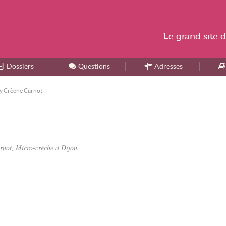
Le
grand site
d
Dossiers
Accueil
Questions
Adresses
y Crèche Carnot
arnot, Micro-crèche à Dijon.