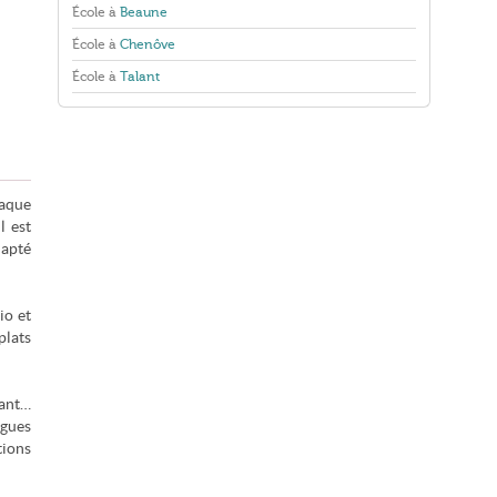
École à
Beaune
École à
Chenôve
École à
Talant
haque
l est
dapté
io et
plats
vant…
ngues
tions