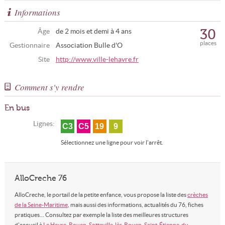
Informations
30
Âge
de 2 mois et demi à 4 ans
places
Gestionnaire
Association Bulle d'O
Site
http://www.ville-lehavre.fr
Comment s'y rendre
En bus
Lignes:
C3
C5
19
9
Sélectionnez une ligne pour voir l'arrêt.
AlloCreche 76
AlloCreche, le portail de la petite enfance, vous propose la liste des
crèches
de la Seine-Maritime
, mais aussi des informations, actualités du 76, fiches
pratiques... Consultez par exemple la liste des meilleures structures
d'accueil à
Le Havre
,
Rouen
,
Sotteville-lès-Rouen
,
Saint-Étienne-du-