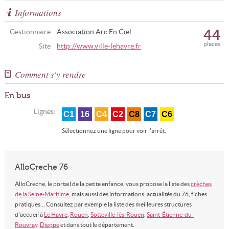
Informations
44
Gestionnaire
Association Arc En Ciel
places
Site
http://www.ville-lehavre.fr
Comment s'y rendre
En bus
Lignes:
C1
16
C4
C2
C8
C7
C6
Sélectionnez une ligne pour voir l'arrêt.
AlloCreche 76
AlloCreche, le portail de la petite enfance, vous propose la liste des
crèches
de la Seine-Maritime
, mais aussi des informations, actualités du 76, fiches
pratiques... Consultez par exemple la liste des meilleures structures
d'accueil à
Le Havre
,
Rouen
,
Sotteville-lès-Rouen
,
Saint-Étienne-du-
Rouvray
,
Dieppe
et dans tout le département.