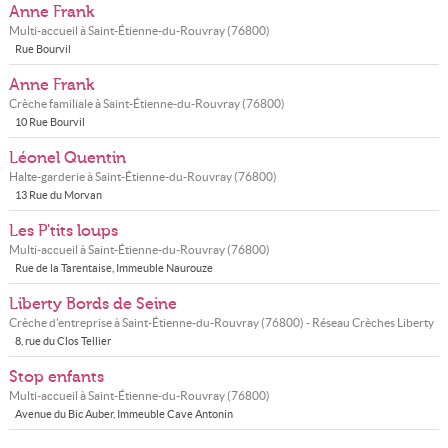
Anne Frank
Multi-accueil à
Saint-Étienne-du-Rouvray
(
76800
)
Rue Bourvil
Anne Frank
Crèche familiale à
Saint-Étienne-du-Rouvray
(
76800
)
10 Rue Bourvil
Léonel Quentin
Halte-garderie à
Saint-Étienne-du-Rouvray
(
76800
)
13 Rue du Morvan
Les P'tits loups
Multi-accueil à
Saint-Étienne-du-Rouvray
(
76800
)
Rue de la Tarentaise, Immeuble Naurouze
Liberty Bords de Seine
Crèche d'entreprise à
Saint-Étienne-du-Rouvray
(
76800
) - Réseau
Crèches Liberty
8, rue du Clos Tellier
Stop enfants
Multi-accueil à
Saint-Étienne-du-Rouvray
(
76800
)
Avenue du Bic Auber, Immeuble Cave Antonin