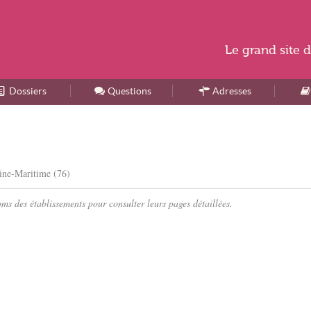
Le
grand site
d
Dossiers
Accueil
Questions
Adresses
ine-Maritime (76)
s des établissements pour consulter leurs pages détaillées.