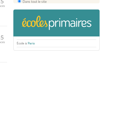
25
Dans tout le site
aces
25
aces
École à
Paris