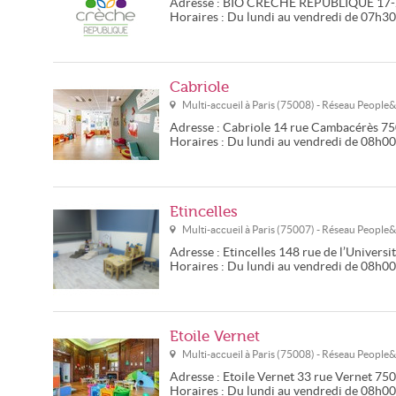
Adresse :
BIO CRECHE RÉPUBLIQUE
17-
Horaires :
Du lundi au vendredi de 07h3
Cabriole
Multi-accueil à
Paris
(
75008
) - Réseau
People
Adresse :
Cabriole
14 rue Cambacérès
75
Horaires :
Du lundi au vendredi de 08h0
Etincelles
Multi-accueil à
Paris
(
75007
) - Réseau
People
Adresse :
Etincelles
148 rue de l’Universi
Horaires :
Du lundi au vendredi de 08h0
Etoile Vernet
Multi-accueil à
Paris
(
75008
) - Réseau
People
Adresse :
Etoile Vernet
33 rue Vernet
750
Horaires :
Du lundi au vendredi de 08h0