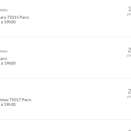
&baby
pl
dary
75015
Paris
0 à 19h00
&baby
pl
aris
0 à 19h00
pl
ntiez
75017
Paris
0 à 19h30