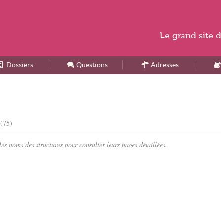
Le
grand site
d
Dossiers
Accueil
Questions
Adresses
 (75)
es noms des structures pour consulter leurs pages détaillées.