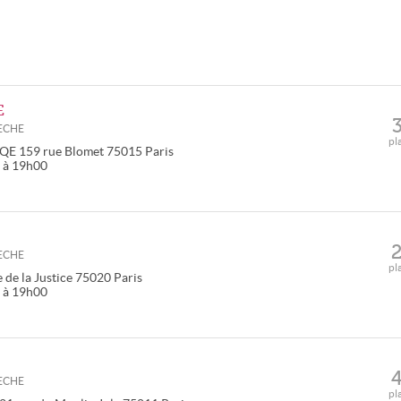
E
ECHE
pl
HQE
159 rue Blomet
75015
Paris
0 à 19h00
ECHE
pl
 de la Justice
75020
Paris
0 à 19h00
ECHE
pl