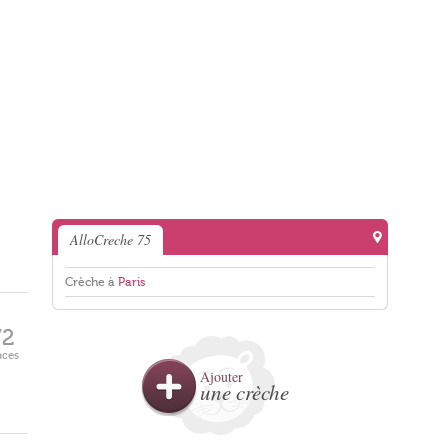
AlloCreche 75
Crèche à
Paris
72
aces
Ajouter
une crèche