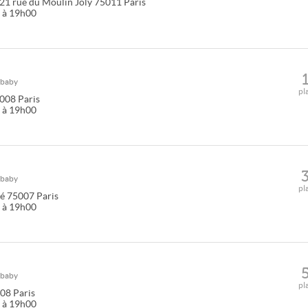
21 rue du Moulin Joly
75011
Paris
0 à 19h00
&baby
pl
008
Paris
0 à 19h00
&baby
pl
té
75007
Paris
0 à 19h00
&baby
pl
08
Paris
0 à 19h00