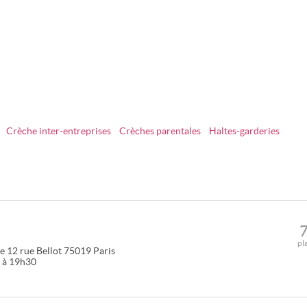
Crèche inter-entreprises
Crèches parentales
Haltes-garderies
pl
e
12 rue Bellot
75019
Paris
0 à 19h30