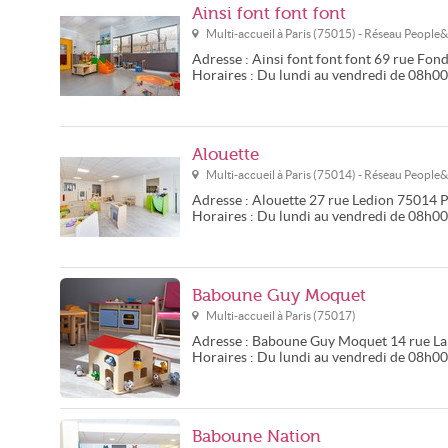
Ainsi font font font
Multi-accueil à
Paris
(
75015
) - Réseau
People
Adresse :
Ainsi font font font
69 rue Fon
Horaires :
Du lundi au vendredi de 08h0
Alouette
Multi-accueil à
Paris
(
75014
) - Réseau
People
Adresse :
Alouette
27 rue Ledion
75014
P
Horaires :
Du lundi au vendredi de 08h0
Baboune Guy Moquet
Multi-accueil à
Paris
(
75017
)
Adresse :
Baboune Guy Moquet
14 rue La
Horaires :
Du lundi au vendredi de 08h0
Baboune Nation