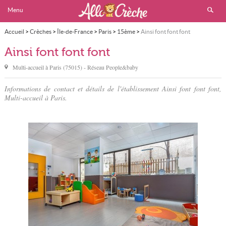
Menu
Accueil
>
Crèches
>
Île-de-France
>
Paris
>
15ème
>
Ainsi font font font
Ainsi font font font
Multi-accueil à
Paris
(
75015
) - Réseau
People&baby
Informations de contact et détails de l'établissement Ainsi font font font,
Multi-accueil à Paris.