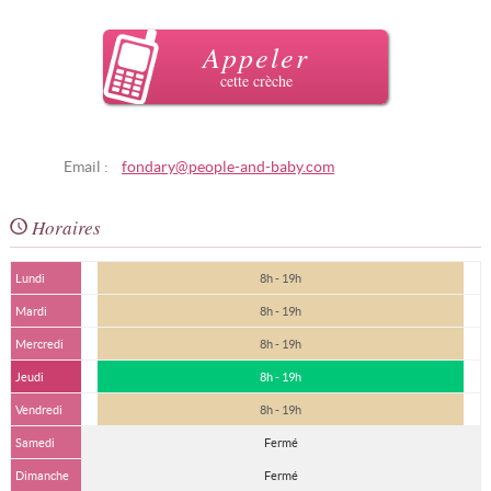
Appeler
cette crèche
Email :
fondary@people-and-baby.com
Horaires
Lundi
8h - 19h
Mardi
8h - 19h
Mercredi
8h - 19h
Jeudi
8h - 19h
Vendredi
8h - 19h
Samedi
Fermé
Dimanche
Fermé