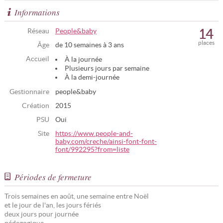
Informations
14
Réseau
People&baby
places
Âge
de 10 semaines à 3 ans
Accueil
À la journée
Plusieurs jours par semaine
À la demi-journée
Gestionnaire
people&baby
Création
2015
PSU
Oui
Site
https://www.people-and-
baby.com/creche/ainsi-font-font-
font/992295?from=liste
Périodes de fermeture
Trois semaines en août, une semaine entre Noël
et le jour de l'an, les jours fériés
deux jours pour journée