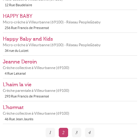
12 Rue Baudelaire
HAPPY BABY
Micro-crèche à
Villeurbanne
(
69100
) - Réseau
People&baby
256 Rue Francis de Pressensé
Happy Baby and Kids
Micro-crèche à
Villeurbanne
(
69100
) - Réseau
People&baby
34 rue du Luizet
Jeanne Deroin
Crèche collective à
Villeurbanne
(
69100
)
4 Rue Lakanal
L'haim la vie
Crèche parentale à
Villeurbanne
(
69100
)
293 Rue Francis de Pressensé
L'hormat
Crèche collective à
Villeurbanne
(
69100
)
46 Rue Jean Jaurès
1
2
3
4