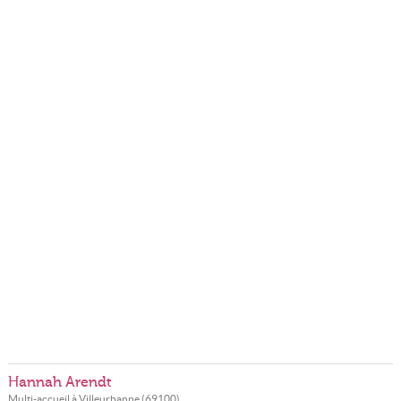
Hannah Arendt
Multi-accueil à
Villeurbanne
(
69100
)