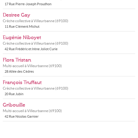
17 Rue Pierre-Joseph Proudhon
Desiree Gay
Crèche collective à
Villeurbanne
(
69100
)
11 Rue Clément Michut
Eugénie Niboyet
Crèche collective à
Villeurbanne
(
69100
)
42 Rue Frédéric et Irène Joliot Curie
Flora Tristan
Multi-accueil à
Villeurbanne
(
69100
)
28 Allée des Cèdres
François Truffaut
Crèche collective à
Villeurbanne
(
69100
)
20 Rue Jubin
Gribouille
Multi-accueil à
Villeurbanne
(
69100
)
42 Rue Nicolas Garnier