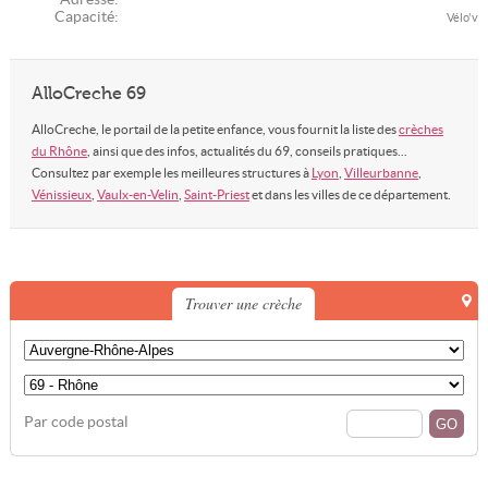
Capacité:
Vélo'v
AlloCreche 69
AlloCreche, le portail de la petite enfance, vous fournit la liste des
crèches
du Rhône
, ainsi que des infos, actualités du 69, conseils pratiques...
Consultez par exemple les meilleures structures à
Lyon
,
Villeurbanne
,
Vénissieux
,
Vaulx-en-Velin
,
Saint-Priest
et dans les villes de ce département.
Trouver une crèche
Par code postal