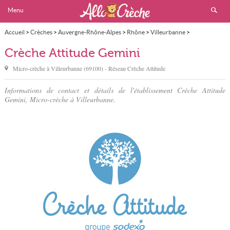
Menu
Accueil
>
Crèches
>
Auvergne-Rhône-Alpes
>
Rhône
>
Villeurbanne
>
Crèche Attitude Gemini
Crèche Attitude Gemini
Micro-crèche à
Villeurbanne
(
69100
) - Réseau
Crèche Attitude
Informations de contact et détails de l'établissement Crèche Attitude
Gemini, Micro-crèche à Villeurbanne.