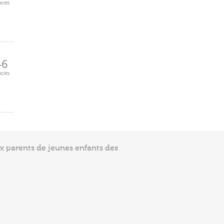
aces
46
aces
ux parents de jeunes enfants des