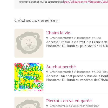
exemple les meilleures structures à
Lyon
,
Villeurbanne
,
Vénissieux
,
Vaul
Crèches aux environs
L'haim la vie
Crèche parentale à
Villeurbanne
(
69100
)
Adresse :
L'haim la vie
293 Rue Francis de
Horaires :
Du lundi au jeudi de 07h45 à 
Au chat perché
Crèche parentale à
Villeurbanne
(
69100
) - Ré
Adresse :
Au chat perché
5 Rue de la Bou
Horaires :
Du lundi au vendredi de 07h3
Pierrot s'en va en garde
Crèche familiale à
Villeurbanne
(
69100
)