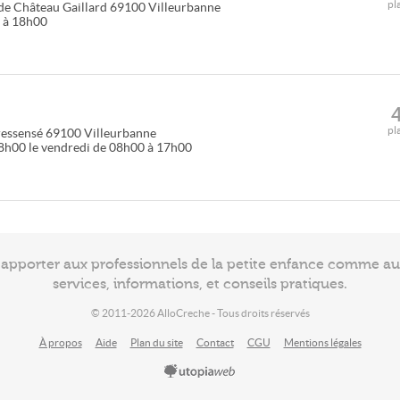
pl
de Château Gaillard
69100
Villeurbanne
5 à 18h00
pl
ressensé
69100
Villeurbanne
18h00 le vendredi de 08h00 à 17h00
à apporter aux professionnels de la petite enfance comme a
services, informations, et conseils pratiques.
© 2011-2026 AlloCreche - Tous droits réservés
À propos
Aide
Plan du site
Contact
CGU
Mentions légales