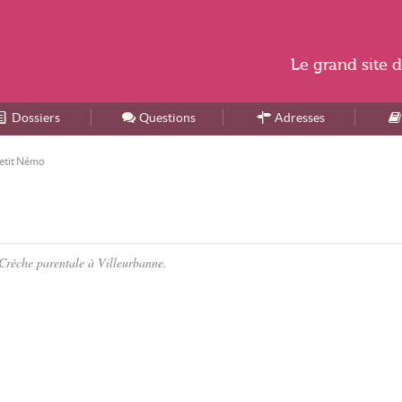
Le
grand site
d
Dossiers
Accueil
Questions
Adresses
etit Némo
 Crèche parentale à Villeurbanne.