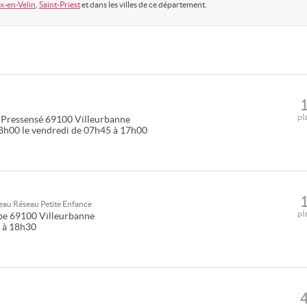
x-en-Velin
,
Saint-Priest
et dans les villes de ce département.
pl
 Pressensé
69100
Villeurbanne
18h00 le vendredi de 07h45 à 17h00
seau
Réseau Petite Enfance
pl
be
69100
Villeurbanne
0 à 18h30