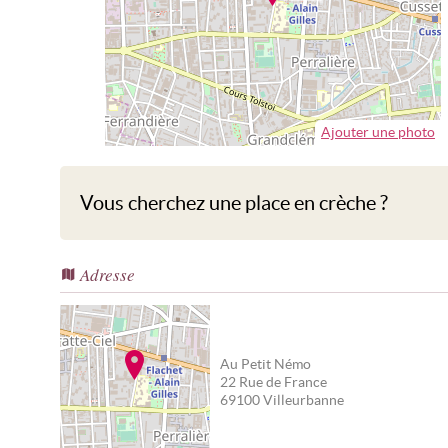
Ajouter une photo
Vous cherchez une place en crèche ?
Adresse
Au Petit Némo
22 Rue de France
69100
Villeurbanne