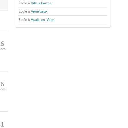
École à
Villeurbanne
École à
Vénissieux
École à
Vaulx-en-Velin
16
aces
16
aces
41