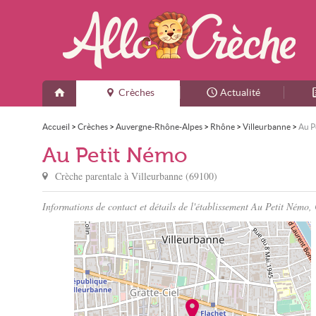
Crèches
Actualité
Accueil
>
Crèches
>
Auvergne-Rhône-Alpes
>
Rhône
>
Villeurbanne
>
Au P
Au Petit Némo
Crèche parentale à
Villeurbanne
(
69100
)
Informations de contact et détails de l'établissement Au Petit Némo,