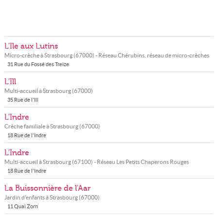
L'Ile aux Lutins
Micro-crèche à
Strasbourg
(
67000
) - Réseau
Chérubins, réseau de micro-crèches
31 Rue du Fossé des Treize
L'Ill
Multi-accueil à
Strasbourg
(
67000
)
35 Rue de l'Ill
L'Indre
Crèche familiale à
Strasbourg
(
67000
)
18 Rue de l'Indre
L'Indre
Multi-accueil à
Strasbourg
(
67100
) - Réseau
Les Petits Chaperons Rouges
18 Rue de l'Indre
La Buissonnière de l'Aar
Jardin d'enfants à
Strasbourg
(
67000
)
11 Quai Zorn