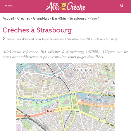
Menu
Accueil
>
Crèches
>
Grand-Est
>
Bas-Rhin
>
Strasbourg
>
Page 4
Crèches à Strasbourg
Structures d'accueil pour la petite enfance à
Strasbourg
(67000) / Bas-Rhin (67)
AlloCreche référence 103 crèches à Strasbourg (67000). Cliquez sur les
noms des établissements pour consulter leurs pages détaillées.