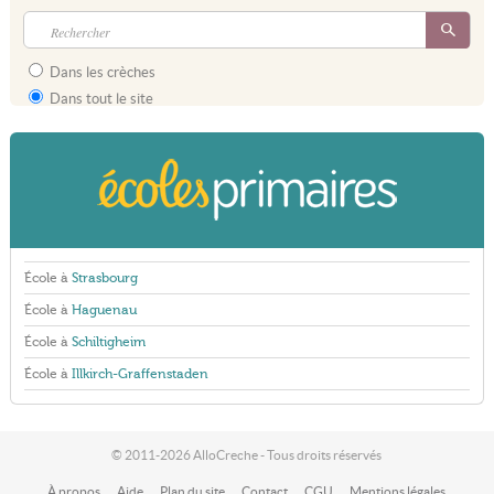
Dans les crèches
Dans tout le site
École à
Strasbourg
École à
Haguenau
École à
Schiltigheim
École à
Illkirch-Graffenstaden
© 2011-2026 AlloCreche - Tous droits réservés
À propos
Aide
Plan du site
Contact
CGU
Mentions légales