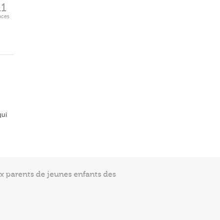
11
aces
qui
ux parents de jeunes enfants des