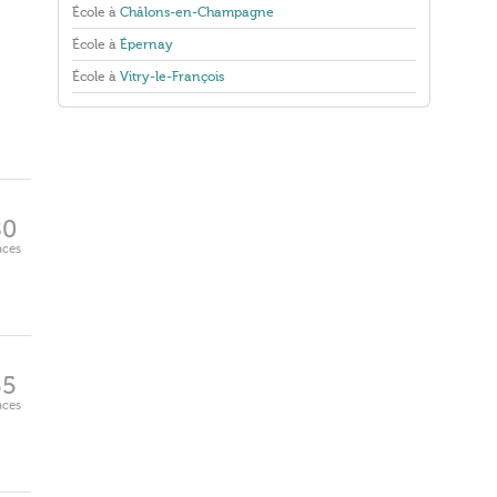
École à
Châlons-en-Champagne
École à
Épernay
École à
Vitry-le-François
80
aces
55
aces