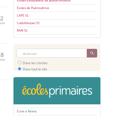
Écoles d'éducateur de jeunes enfants
Écoles de Puéricultrice
LAPE 51
12
aces
Ludothèques 51
RAM 51
28
aces
Dans les crèches
Dans tout le site
École à
Reims