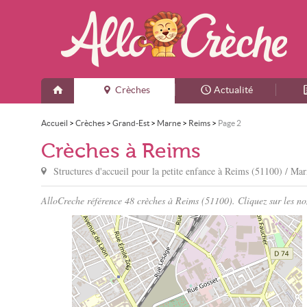
Crèches
Actualité
Accueil
>
Crèches
>
Grand-Est
>
Marne
>
Reims
>
Page 2
Crèches à Reims
Structures d'accueil pour la petite enfance à
Reims
(51100) / Mar
AlloCreche référence 48 crèches à Reims (51100). Cliquez sur les nom