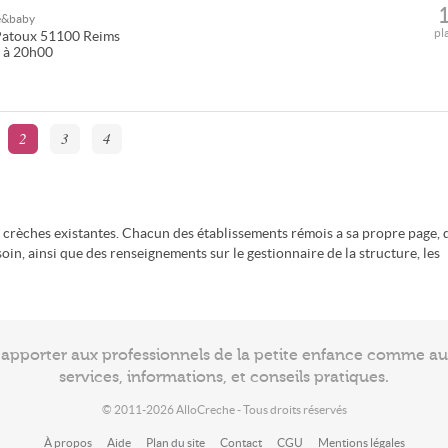
e&baby
pl
Patoux
51100
Reims
0 à 20h00
2
3
4
crèches existantes. Chacun des établissements rémois a sa propre page, 
in, ainsi que des renseignements sur le gestionnaire de la structure, les
à apporter aux professionnels de la petite enfance comme a
services, informations, et conseils pratiques.
© 2011-2026 AlloCreche - Tous droits réservés
À propos
Aide
Plan du site
Contact
CGU
Mentions légales