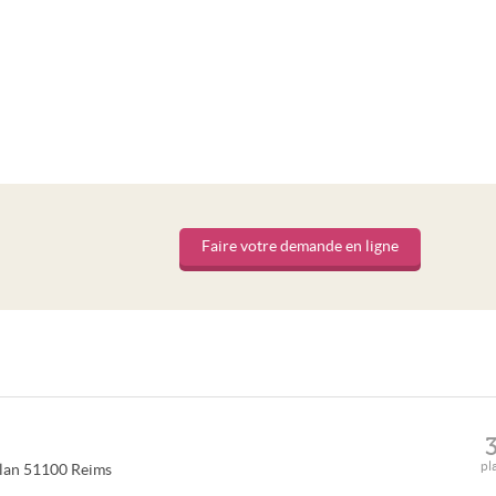
Faire votre demande en ligne
pl
lan
51100
Reims