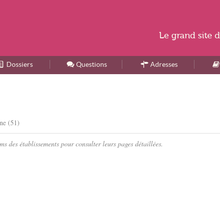
Le
grand site
d
Dossiers
Accueil
Questions
Adresses
ne (51)
s des établissements pour consulter leurs pages détaillées.