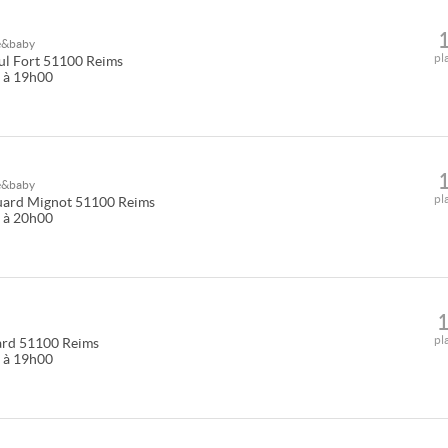
e&baby
pl
ul Fort
51100
Reims
0 à 19h00
e&baby
pl
uard Mignot
51100
Reims
0 à 20h00
pl
ard
51100
Reims
0 à 19h00