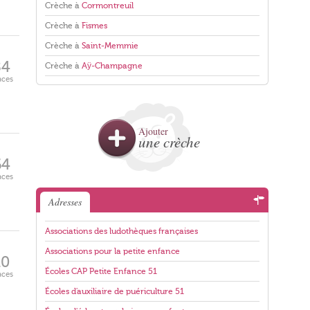
Crèche à
Cormontreuil
Crèche à
Fismes
Crèche à
Saint-Memmie
84
Crèche à
Aÿ-Champagne
aces
Ajouter
une crèche
64
aces
Adresses
Associations des ludothèques françaises
Associations pour la petite enfance
10
Écoles CAP Petite Enfance 51
aces
Écoles d'auxiliaire de puériculture 51