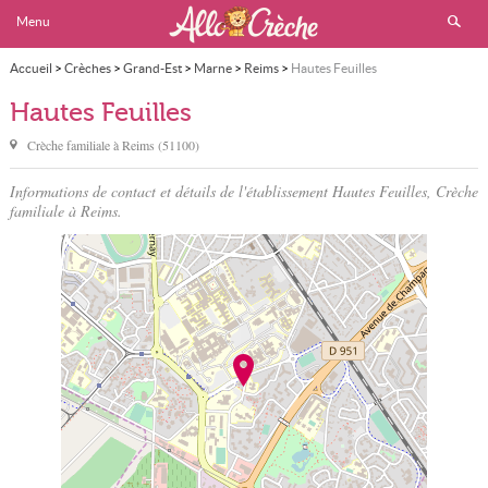
Menu
Accueil
>
Crèches
>
Grand-Est
>
Marne
>
Reims
>
Hautes Feuilles
Hautes Feuilles
Crèche familiale à
Reims
(
51100
)
Informations de contact et détails de l'établissement Hautes Feuilles, Crèche
familiale à Reims.