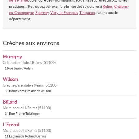
de la Marne
, ou encore des informations, actualités et brèves du 51, fiches
pratiques... Retrouvez par exemple la liste des structures à
Reims
,
Châlons-
en-Champagne
,
Épernay
,
Vitry-le-François
,
Tinqueux
et dans tout le
département.
Crèches aux environs
Murigny
Crèche familiale à
Reims
(
51100
)
1 Rue Jean d'Aulan
Wilson
Crèche parentale à
Reims
(
51100
)
53 Boulevard Président Wilson
Billard
Multi-accueil à
Reims
(
51100
)
14 Rue Pierre Taittinger
L'Envol
Multi-accueil à
Reims
(
51100
)
11 Esplanade Roland Garros