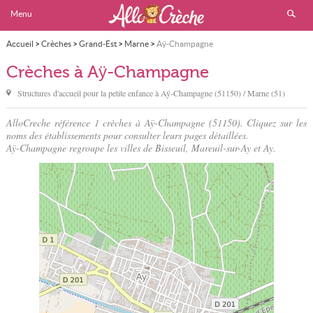
Menu
Accueil
>
Crèches
>
Grand-Est
>
Marne
>
Aÿ-Champagne
Crèches à Aÿ-Champagne
Structures d'accueil pour la petite enfance à
Aÿ-Champagne
(51150) / Marne (51)
AlloCreche référence 1 crèches à Aÿ-Champagne (51150). Cliquez sur les
noms des établissements pour consulter leurs pages détaillées.
Aÿ-Champagne regroupe les villes de Bisseuil, Mareuil-sur-Ay et Ay.