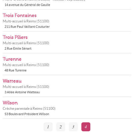
14 avenue du Général de Gaulle
Trois Fontaines
Multi-accueil à
Reims
(
51100
)
211 Rue Paul Vaillant Couturier
Trois Piliers
Multi-accueil à
Reims
(
51100
)
2 Rue Emile Sénart
Turenne
Multi-accueil à
Reims
(
51100
)
48 Rue Turenne
Watteau
Multi-accueil à
Reims
(
51100
)
3 Allée Antoine Watteau
Wilson
Crèche parentale à
Reims
(
51100
)
53 Boulevard Président Wilson
1
2
3
4