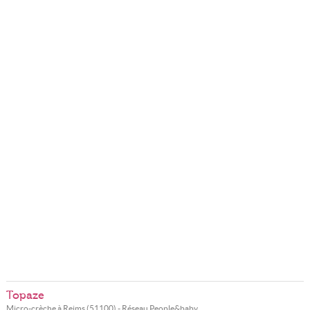
Topaze
Micro-crèche à
Reims
(
51100
) - Réseau
People&baby