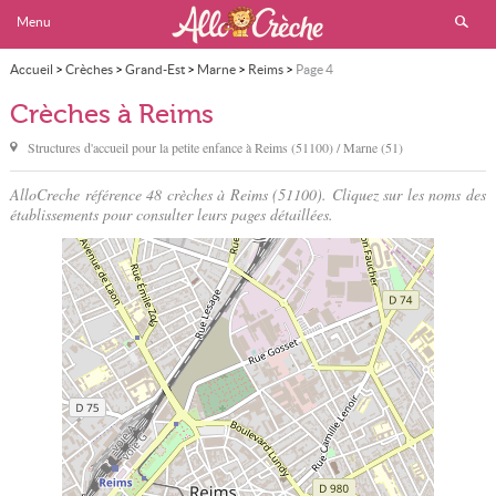
Menu
Accueil
>
Crèches
>
Grand-Est
>
Marne
>
Reims
>
Page 4
Crèches à Reims
Structures d'accueil pour la petite enfance à
Reims
(51100) / Marne (51)
AlloCreche référence 48 crèches à Reims (51100). Cliquez sur les noms des
établissements pour consulter leurs pages détaillées.