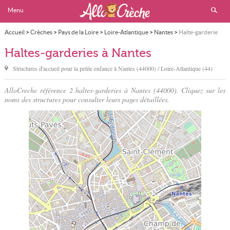
Menu
Accueil
>
Crèches
>
Pays de la Loire
>
Loire-Atlantique
>
Nantes
>
Halte-garderie
Haltes-garderies à Nantes
Structures d'accueil pour la petite enfance à
Nantes
(44000) / Loire-Atlantique (44)
AlloCreche référence 2 haltes-garderies à Nantes (44000). Cliquez sur les
noms des structures pour consulter leurs pages détaillées.