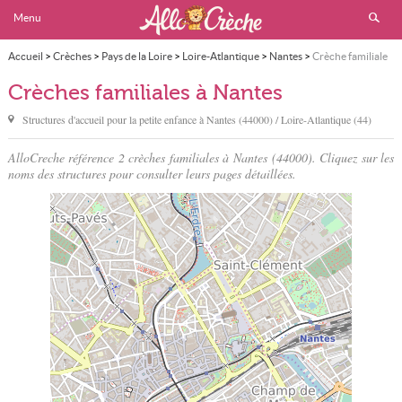
Menu
Accueil
>
Crèches
>
Pays de la Loire
>
Loire-Atlantique
>
Nantes
>
Crèche familiale
Crèches familiales à Nantes
Structures d'accueil pour la petite enfance à
Nantes
(44000) / Loire-Atlantique (44)
AlloCreche référence 2 crèches familiales à Nantes (44000). Cliquez sur les
noms des structures pour consulter leurs pages détaillées.