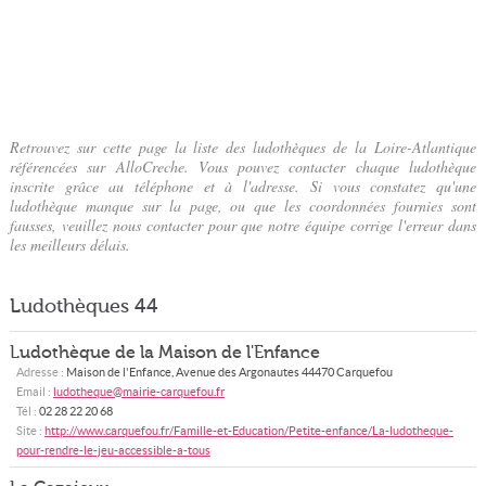
Retrouvez sur cette page la liste des ludothèques de la Loire-Atlantique
référencées sur AlloCreche. Vous pouvez contacter chaque ludothèque
inscrite grâce au téléphone et à l'adresse. Si vous constatez qu'une
ludothèque manque sur la page, ou que les coordonnées fournies sont
fausses, veuillez nous contacter pour que notre équipe corrige l'erreur dans
les meilleurs délais.
Ludothèques
44
Ludothèque de la Maison de l'Enfance
Adresse :
Maison de l'Enfance, Avenue des Argonautes
44470
Carquefou
Email :
ludotheque@mairie-carquefou.fr
Tél :
02 28 22 20 68
Site :
http://www.carquefou.fr/Famille-et-Education/Petite-enfance/La-ludotheque-
pour-rendre-le-jeu-accessible-a-tous