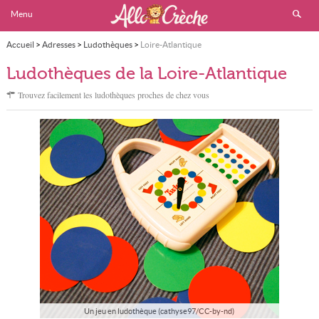
Menu
Accueil
>
Adresses
>
Ludothèques
>
Loire-Atlantique
Ludothèques de la Loire-Atlantique
Trouvez facilement les ludothèques proches de chez vous
Un jeu en ludothèque (cathyse97/CC-by-nd)