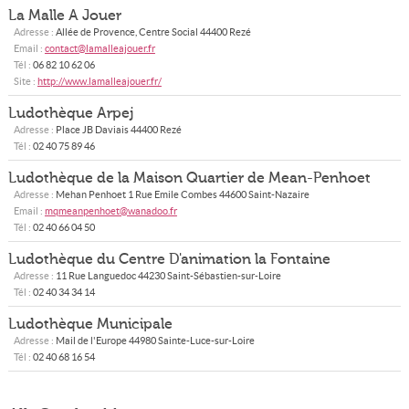
La Malle A Jouer
Adresse :
Allée de Provence, Centre Social
44400
Rezé
Email :
contact@lamalleajouer.fr
Tél :
06 82 10 62 06
Site :
http://www.lamalleajouer.fr/
Ludothèque Arpej
Adresse :
Place JB Daviais
44400
Rezé
Tél :
02 40 75 89 46
Ludothèque de la Maison Quartier de Mean-Penhoet
Adresse :
Mehan Penhoet 1 Rue Emile Combes
44600
Saint-Nazaire
Email :
mqmeanpenhoet@wanadoo.fr
Tél :
02 40 66 04 50
Ludothèque du Centre D'animation la Fontaine
Adresse :
11 Rue Languedoc
44230
Saint-Sébastien-sur-Loire
Tél :
02 40 34 34 14
Ludothèque Municipale
Adresse :
Mail de l'Europe
44980
Sainte-Luce-sur-Loire
Tél :
02 40 68 16 54