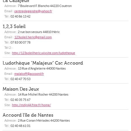
La Cazajeux
Adresse :
7 Boulevard F. Blancho
44220
Couëron
Email :
centreplegendre@yahoo.fr
Tél :
02 40 86 13 42
1,2,3 Soleil
Adresse :
2 rue bon secours
44810
Héric
Email :
123soleil.heric@gmail.com
Tél :
07 83 00 07 78
Tél 2 :
Site :
http://123soleilheric.wixsite.com/ludotheque
Ludothèque "Malajeux" Csc Accoord
Adresse :
13 Rue d'Angleterre
44000
Nantes
Email :
malakoff@accoord.fr
Tél :
02 40 47 70 53
Maison Des Jeux
Adresse :
14 Rue Michel Rocher
44200
Nantes
Tél :
02 40 35 75 67
Site :
http://mdjn44.free.fr/home/
Accoord l'île de Nantes
Adresse :
2 Rue Conan Mériadec
44200
Nantes
Tél :
02 40 48 61 01