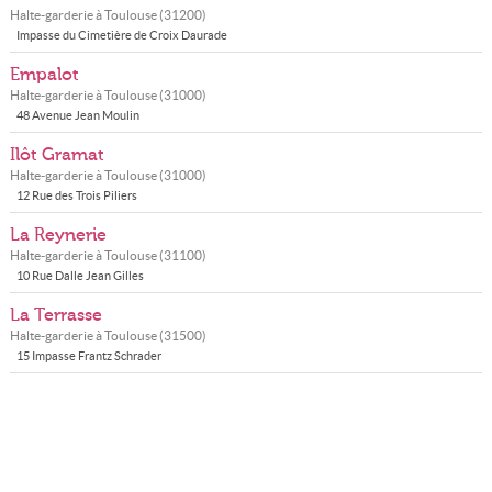
Halte-garderie à
Toulouse
(
31200
)
Impasse du Cimetière de Croix Daurade
Empalot
Halte-garderie à
Toulouse
(
31000
)
48 Avenue Jean Moulin
Ilôt Gramat
Halte-garderie à
Toulouse
(
31000
)
12 Rue des Trois Piliers
La Reynerie
Halte-garderie à
Toulouse
(
31100
)
10 Rue Dalle Jean Gilles
La Terrasse
Halte-garderie à
Toulouse
(
31500
)
15 Impasse Frantz Schrader