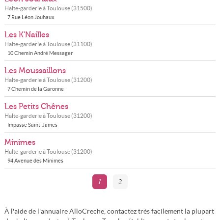
Halte-garderie à
Toulouse
(
31500
)
7 Rue Léon Jouhaux
Les K'Nailles
Halte-garderie à
Toulouse
(
31100
)
10 Chemin André Messager
Les Moussaillons
Halte-garderie à
Toulouse
(
31200
)
7 Chemin de la Garonne
Les Petits Chênes
Halte-garderie à
Toulouse
(
31200
)
Impasse Saint-James
Minimes
Halte-garderie à
Toulouse
(
31200
)
94 Avenue des Minimes
1
2
À l'aide de l'annuaire AlloCreche, contactez très facilement la plupart