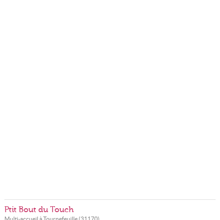
Ptit Bout du Touch
Multi-accueil à
Tournefeuille
(
31170
)