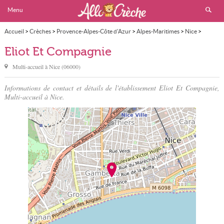
Menu
Accueil
>
Crèches
>
Provence-Alpes-Côte d'Azur
>
Alpes-Maritimes
>
Nice
>
Eliot Et Compagnie
Eliot Et Compagnie
Multi-accueil à
Nice
(
06000
)
Informations de contact et détails de l'établissement Eliot Et Compagnie,
Multi-accueil à Nice.