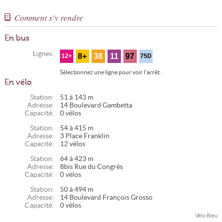
Comment s'y rendre
En bus
Lignes:
8+
38
11
97
12+
75D
Sélectionnez une ligne pour voir l'arrêt.
En vélo
Station:
51 à 143 m
Adresse:
14 Boulevard Gambetta
Capacité:
0 vélos
Station:
54 à 415 m
Adresse:
3 Place Franklin
Capacité:
12 vélos
Station:
64 à 423 m
Adresse:
8bis Rue du Congrès
Capacité:
0 vélos
Station:
50 à 494 m
Adresse:
14 Boulevard François Grosso
Capacité:
0 vélos
Vélo Bleu