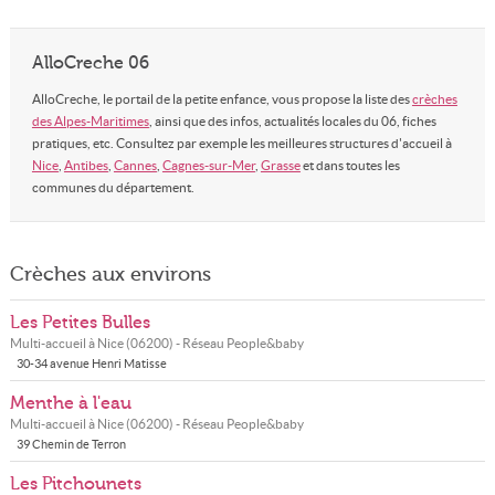
AlloCreche 06
AlloCreche, le portail de la petite enfance, vous propose la liste des
crèches
des Alpes-Maritimes
, ainsi que des infos, actualités locales du 06, fiches
pratiques, etc. Consultez par exemple les meilleures structures d'accueil à
Nice
,
Antibes
,
Cannes
,
Cagnes-sur-Mer
,
Grasse
et dans toutes les
communes du département.
Crèches aux environs
Les Petites Bulles
Multi-accueil à
Nice
(
06200
) - Réseau
People&baby
30-34 avenue Henri Matisse
Menthe à l'eau
Multi-accueil à
Nice
(
06200
) - Réseau
People&baby
39 Chemin de Terron
Les Pitchounets