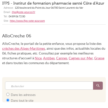
IFPS - Institut de formation pharmacie santé Côte d'Azur
Adresse :
120 boulevard du Point du Jour
06700
Saint-Laurent-du-Var
Email :
ifps@cote-azur.cci.fr
Tél :
04 89 06 72 00
Site :
http://www.ifps-cote-azur.com
AlloCreche 06
AlloCreche, le portail de la petite enfance, vous propose la liste des
crèches des Alpes-Maritimes
, ainsi que des infos, actualités locales du
06, fiches pratiques, etc. Consultez par exemple les meilleures
structures d'accueil à
Nice
,
Antibes
,
Cannes
,
Cagnes-sur-Mer
,
Grasse
et dans toutes les communes du département.
Dans les adresses
Dans tout le site