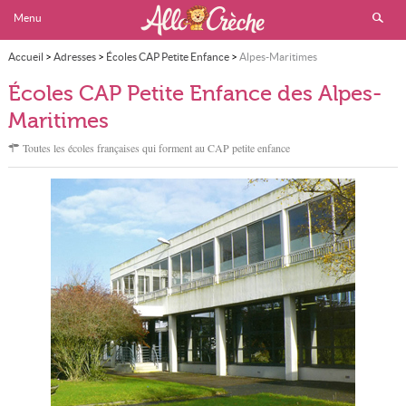
Menu
Accueil
>
Adresses
>
Écoles CAP Petite Enfance
>
Alpes-Maritimes
Écoles CAP Petite Enfance des Alpes-
Maritimes
Toutes les écoles françaises qui forment au CAP petite enfance