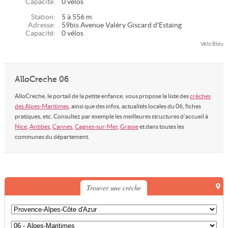
Capacité:
0 vélos
Station:
5 à 556 m
Adresse:
59bis Avenue Valéry Giscard d'Estaing
Capacité:
0 vélos
Vélo Bleu
AlloCreche 06
AlloCreche, le portail de la petite enfance, vous propose la liste des
crèches
des Alpes-Maritimes
, ainsi que des infos, actualités locales du 06, fiches
pratiques, etc. Consultez par exemple les meilleures structures d'accueil à
Nice
,
Antibes
,
Cannes
,
Cagnes-sur-Mer
,
Grasse
et dans toutes les
communes du département.
Trouver une crèche