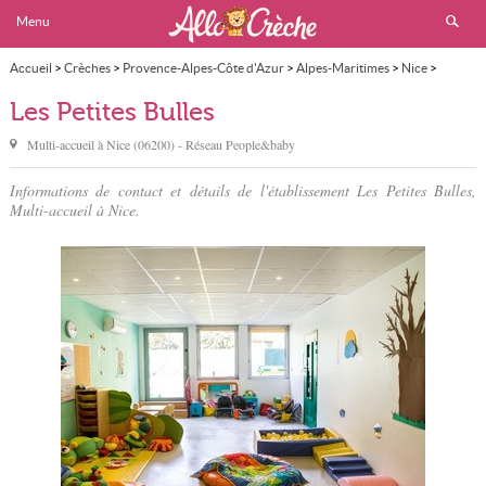
Menu
Accueil
>
Crèches
>
Provence-Alpes-Côte d'Azur
>
Alpes-Maritimes
>
Nice
>
Les Petites Bulles
Les Petites Bulles
Multi-accueil à
Nice
(
06200
) - Réseau
People&baby
Informations de contact et détails de l'établissement Les Petites Bulles,
Multi-accueil à Nice.